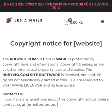
Do 1.9.2026 VÝPRODEJ VYBRANÝCH PRODUKTŮ SE SLEVOU
70 %
0
0.00
Kč
Copyright notice for [website]
The
RUBYVIO.COM SITE SOFTWARE
is protected by
copyright laws and international copyright treaties, as well
as other intellectual property laws and treaties. The
RUBYVIO.COM SITE SOFTWARE
is licensed, not sold. All
EULA
rights not specifically granted in this
are reserved to
SOFTWARE LICENSOR and its licensor(s).
Contact Us
If you have any questions about this copyright notice, please
[email protected]
contact us at