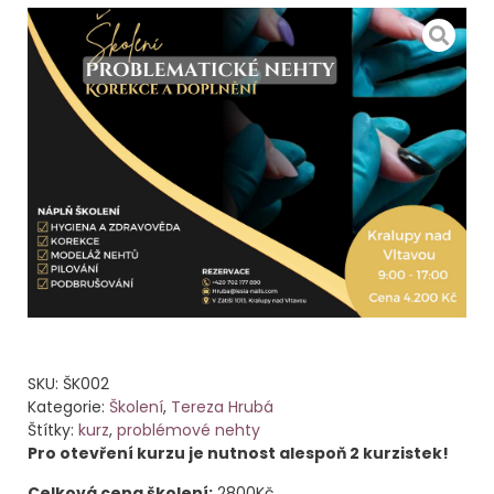
SKU:
ŠK002
Kategorie:
Školení
,
Tereza Hrubá
Štítky:
kurz
,
problémové nehty
Pro otevření kurzu je nutnost alespoň 2 kurzistek!
Celková cena školení:
2800Kč