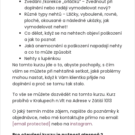
Zvedání /korekce „orláčků“ – Zvednout při
doplnění nebo raději vymodelovat nový?
Různé typy nehtů – Lžičky, vyboulené, rovné,
ploché, okousané a následné ukázky, jak
vymodelovat nehet!
Co dělat, když se na nehtech objeví poškození
a jak to poznat
Jaká onemocnění a poškození napadají nehty
a co to může způsobit
Nehty s lupénkou
Na tomto kurzu jde o to, abyste pochopily, s čím
vším se můžete při nehtařině setkat, jaké problémy
mohou nastat, když k Vám klientka přijde na
doplnění a proč se tomu tak stalo.
To vše se můžete dozvědět na tomto kurzu. Kurz
probíhá v Kralupech n.Vlt na Adrese v Zátiší 1013
O jaký termín máte zájem, napište do poznámky k
objednávce, nebo mě kontaktujte přímo na email:
[email protected]
nebo na
instagram
.
Pro otevření kurzu je nutnost alespoň 2