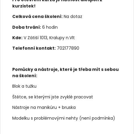
kurzistek!
Celková cena školení:
Na dotaz
Doba trvání:
6 hodin
Kde:
V Zátiší 1013, Kralupy n.Vlt
Telefonní kontakt:
702177890
Pomůcky a nástroje, které je třeba mít s sebou
na školení:
Blok a tužku
Štětce, se kterými jste zvyklé pracovat
Nástroje na manikúru + bruska
Modelku s problémovými nehty (není podmínka)