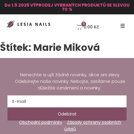
Do 1.9.2026 VÝPRODEJ VYBRANÝCH PRODUKTŮ SE SLEVOU
70 %
0
0.00
Kč
Štítek:
Marie Miková
Nenechte si ujít žádné novinky, akce ani slevy.
Odebírejte naše novinky. Nebojte, zasíláme pouze
důležité oznámení a novinky.
Odebírat
Obchodní podmínky
Zásady ochrany osobních
údajů