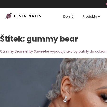
Domů
Produkty
Štítek:
gummy bear
Gummy Bear nehty Saweetie vypadají, jako by patřily do cukrár