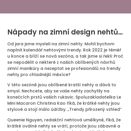
Nápady na zimní design nehtů…
Od jara jsme mysleli na zimní nehty. Mohli bychom
naplnit kalendář nehtovými trendy. Rok 2022 je téměř
u konce a blíží se nová sezóna, a tak jsme si řekli: Proč
se nepodělit o některé z našich oblíbených návrhů
zimní manikúry a nezeptat se profesionálů na trendy
nehty pro chladnější měsíce?
V této sezóně jsou oblíbené kratší nehty a dává to
smysl. Nechcete, aby se vaše nehty zachytily na
konečcích prstů vašich rukavic. Spoluzakladatelka Le
Mini Macaron Christina Kao říká, že krátké nehty jsou
stylové a stojí málo údržby. „Trendy přirozený vzhled“
Queenie Nguyen, redakční nehtová umělkyně, říká, že
krátké oválné nehty se vrátí, protože jsou zábavné a