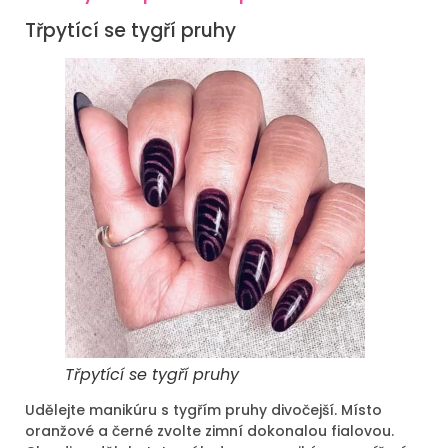
Třpytící se tygří pruhy
Třpytící se tygří pruhy
Udělejte manikúru s tygřím pruhy divočejší. Místo
oranžové a černé zvolte zimní dokonalou fialovou.