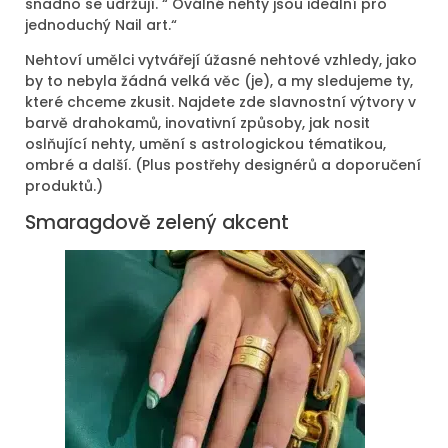
snadno se udržují. “ Oválné nehty jsou ideální pro
jednoduchý Nail art.“
Nehtoví umělci vytvářejí úžasné nehtové vzhledy, jako
by to nebyla žádná velká věc (je), a my sledujeme ty,
které chceme zkusit. Najdete zde slavnostní výtvory v
barvě drahokamů, inovativní způsoby, jak nosit
oslňující nehty, umění s astrologickou tématikou,
ombré a další. (Plus postřehy designérů a doporučení
produktů.)
Smaragdově zelený akcent