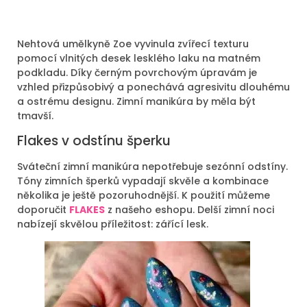
Nehtová umělkyně Zoe vyvinula zvířecí texturu
pomocí vlnitých desek lesklého laku na matném
podkladu. Díky černým povrchovým úpravám je
vzhled přizpůsobivý a ponechává agresivitu dlouhému
a ostrému designu. Zimní manikúra by měla být
tmavší.
Flakes v odstínu šperku
Sváteční zimní manikúra nepotřebuje sezónní odstíny.
Tóny zimních šperků vypadají skvěle a kombinace
několika je ještě pozoruhodnější. K použití můžeme
doporučit
FLAKES
z našeho eshopu. Delší zimní noci
nabízejí skvělou příležitost: zářící lesk.