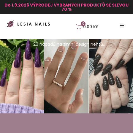
Do 1.9.2026 VÝPRODEJ VYBRANÝCH PRODUKTŮ SE SLEVOU
70 %
0
0.00
Kč
20 nápadů na zimní design nehtů…