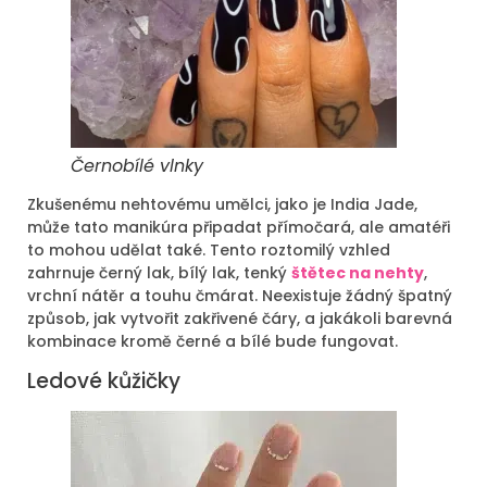
Černobílé vlnky
Zkušenému nehtovému umělci, jako je India Jade,
může tato manikúra připadat přímočará, ale amatéři
to mohou udělat také. Tento roztomilý vzhled
zahrnuje černý lak, bílý lak, tenký
štětec na nehty
,
vrchní nátěr a touhu čmárat. Neexistuje žádný špatný
způsob, jak vytvořit zakřivené čáry, a jakákoli barevná
kombinace kromě černé a bílé bude fungovat.
Ledové kůžičky