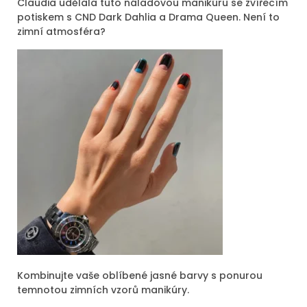
Claudia udělala tuto náladovou manikúru se zvířecím
potiskem s CND Dark Dahlia a Drama Queen. Není to
zimní atmosféra?
Kombinujte vaše oblíbené jasné barvy s ponurou
temnotou zimních vzorů manikúry.