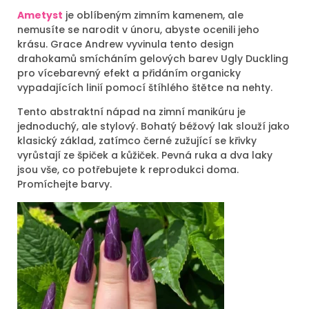
Ametyst
je oblíbeným zimním kamenem, ale
nemusíte se narodit v únoru, abyste ocenili jeho
krásu. Grace Andrew vyvinula tento design
drahokamů smícháním gelových barev Ugly Duckling
pro vícebarevný efekt a přidáním organicky
vypadajících linií pomocí štíhlého štětce na nehty.
Tento abstraktní nápad na zimní manikúru je
jednoduchý, ale stylový. Bohatý béžový lak slouží jako
klasický základ, zatímco černé zužující se křivky
vyrůstají ze špiček a kůžiček. Pevná ruka a dva laky
jsou vše, co potřebujete k reprodukci doma.
Promíchejte barvy.