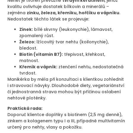
Nehet je tvořen převážně
tvrdým keratinem
, jehož
kvalitu ovlivňuje dostatek bílkovin a minerálů –
zejména
zinku, železa, křemíku, hořčíku a vápníku
.
Nedostatek těchto látek se projevuje:
Zinek:
bílé skvrny (leukonychie), lámavost,
zpomalený růst.
Železo:
lžícovitý tvar nehtu (koilonychie),
bledost.
Biotin (vitamin B7):
třepivost, křehkost,
matnost.
Křemík a vápník:
ztenčení nehtu, nedostatečná
tvrdost.
Manikérka by měla při konzultaci s klientkou zohlednit
i stravovací návyky. Dlouhodobé diety, vegetariánství
či jednostranná strava mohou být příčinou oslabení
nehtové ploténky.
Praktická rada:
Doporuč klientce doplňky s biotinem (2,5 mg denně),
zinkem a kolagenem typu I a III, případně multivitamín
určený pro nehty, vlasy a pokožku.