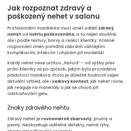
Jak rozpoznat zdravý a
poškozený nehet v salonu
Profesionální manikérka musí umět odlišit
zdravý
nehet
od
nehtu poškozeného
, a to nejen vizuálně,
ale i podle textury, barvy a reakcí klientky. Včasné
rozpoznání změn pomáhá zabránit vážnějším
komplikacím, infekcím i chybám při modeláži.
Každý nehet nese určitou „historii“ – od výživy přes
práci klientky až po způsob, jakým byla prováděna
předchozí manikúra. Proto je důležité hodnotit nejen
aktuální vzhled, ale i
celkový kontext
: jak nehet roste,
jak reaguje na materiály a jak se chová při
odstraňování gelu.
Znaky zdravého nehtu
Zdravý nehet je
rovnoměrně zbarvený
, pružný a
pevný. Neobsahuje viditelné defekty, nemá rýhy,
skvrny ani odlupující se vrstvy.