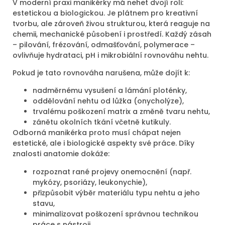
V moderní praxi manikérky má nehet dvojí roli:
estetickou a biologickou. Je plátnem pro kreativní
tvorbu, ale zároveň živou strukturou, která reaguje na
chemii, mechanické působení i prostředí. Každý zásah
– pilování, frézování, odmašťování, polymerace –
ovlivňuje hydrataci, pH i mikrobiální rovnováhu nehtu.
Pokud je tato rovnováha narušena, může dojít k:
nadměrnému vysušení a lámání ploténky,
oddělování nehtu od lůžka (onycholýze),
trvalému poškození matrix a změně tvaru nehtu,
zánětu okolních tkání včetně kutikuly.
Odborná manikérka proto musí chápat nejen
estetické, ale i biologické aspekty své práce. Díky
znalosti anatomie dokáže:
rozpoznat rané projevy onemocnění (např.
mykózy, psoriázy, leukonychie),
přizpůsobit výběr materiálu typu nehtu a jeho
stavu,
minimalizovat poškození správnou technikou
práce s nástroji,