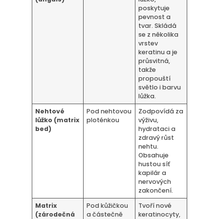
poskytuje
pevnost a
tvar. Skládá
se z několika
vrstev
keratinu a je
průsvitná,
takže
propouští
světlo i barvu
lůžka.
Nehtové
Pod nehtovou
Zodpovídá za
lůžko (matrix
ploténkou
výživu,
bed)
hydrataci a
zdravý růst
nehtu.
Obsahuje
hustou síť
kapilár a
nervových
zakončení.
Matrix
Pod kůžičkou
Tvoří nové
(zárodečná
a částečně
keratinocyty,