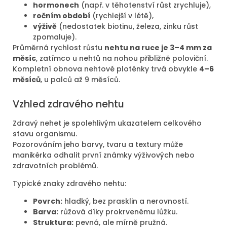
hormonech
(např. v těhotenství růst zrychluje),
ročním období
(rychlejší v létě),
výživě
(nedostatek biotinu, železa, zinku růst
zpomaluje).
Průměrná rychlost růstu
nehtu na ruce je 3–4 mm za
měsíc
, zatímco u nehtů na nohou přibližně poloviční.
Kompletní obnova nehtové ploténky trvá obvykle
4–6
měsíců
, u palců až 9 měsíců.
Vzhled zdravého nehtu
Zdravý nehet je spolehlivým ukazatelem celkového
stavu organismu.
Pozorováním jeho barvy, tvaru a textury může
manikérka odhalit první známky výživových nebo
zdravotních problémů.
Typické znaky zdravého nehtu:
Povrch:
hladký, bez prasklin a nerovností.
Barva:
růžová díky prokrvenému lůžku.
Struktura:
pevná, ale mírně pružná.