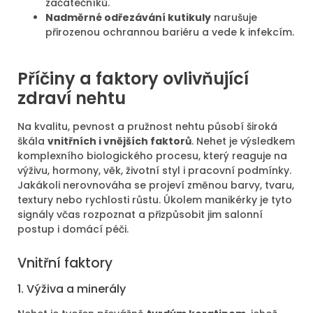
začátečníků.
Nadměrné odřezávání kutikuly
narušuje
přirozenou ochrannou bariéru a vede k infekcím.
Příčiny a faktory ovlivňující
zdraví nehtu
Na kvalitu, pevnost a pružnost nehtu působí široká
škála
vnitřních i vnějších faktorů
. Nehet je výsledkem
komplexního biologického procesu, který reaguje na
výživu, hormony, věk, životní styl i pracovní podmínky.
Jakákoli nerovnováha se projeví změnou barvy, tvaru,
textury nebo rychlosti růstu. Úkolem manikérky je tyto
signály včas rozpoznat a přizpůsobit jim salonní
postup i domácí péči.
Vnitřní faktory
1. Výživa a minerály