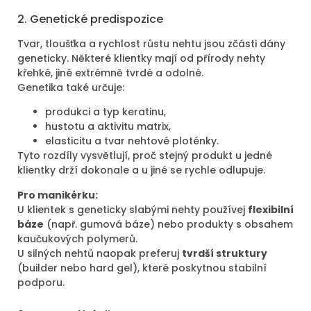
2. Genetické predispozice
Tvar, tloušťka a rychlost růstu nehtu jsou zčásti dány
geneticky. Některé klientky mají od přírody nehty
křehké, jiné extrémně tvrdé a odolné.
Genetika také určuje:
produkci a typ keratinu,
hustotu a aktivitu matrix,
elasticitu a tvar nehtové ploténky.
Tyto rozdíly vysvětlují, proč stejný produkt u jedné
klientky drží dokonale a u jiné se rychle odlupuje.
Pro manikérku:
U klientek s geneticky slabými nehty používej
flexibilní
báze
(např. gumová báze) nebo produkty s obsahem
kaučukových polymerů.
U silných nehtů naopak preferuj
tvrdší struktury
(builder nebo hard gel), které poskytnou stabilní
podporu.