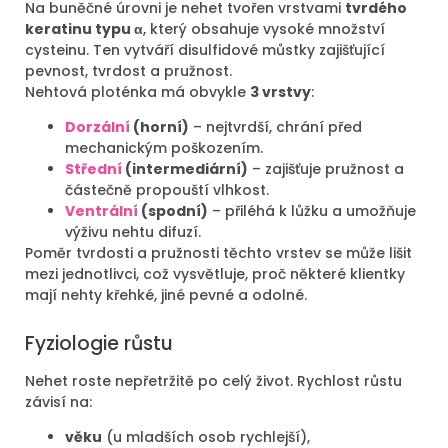
Na buněčné úrovni je nehet tvořen vrstvami
tvrdého
keratinu typu α
, který obsahuje vysoké množství
cysteinu. Ten vytváří disulfidové můstky zajišťující
pevnost, tvrdost a pružnost.
Nehtová ploténka má obvykle
3 vrstvy
:
Dorzální
(horní)
– nejtvrdší, chrání před
mechanickým poškozením.
Střední
(intermediární)
– zajišťuje pružnost a
částečně propouští vlhkost.
Ventrální
(spodní)
– přiléhá k lůžku a umožňuje
výživu nehtu difuzí.
Poměr tvrdosti a pružnosti těchto vrstev se může lišit
mezi jednotlivci, což vysvětluje, proč některé klientky
mají nehty křehké, jiné pevné a odolné.
Fyziologie růstu
Nehet roste nepřetržitě po celý život. Rychlost růstu
závisí na:
věku
(u mladších osob rychlejší),