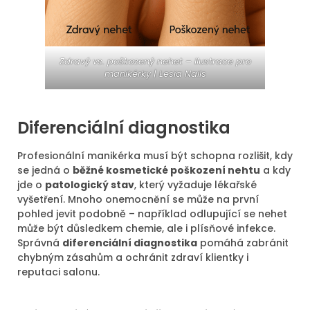
Zdravý vs. poškozený nehet – ilustrace pro
manikérky | Lesia Nails
Diferenciální diagnostika
Profesionální manikérka musí být schopna rozlišit, kdy
se jedná o
běžné kosmetické poškození nehtu
a kdy
jde o
patologický stav
, který vyžaduje lékařské
vyšetření. Mnoho onemocnění se může na první
pohled jevit podobně – například odlupující se nehet
může být důsledkem chemie, ale i plísňové infekce.
Správná
diferenciální diagnostika
pomáhá zabránit
chybným zásahům a ochránit zdraví klientky i
reputaci salonu.