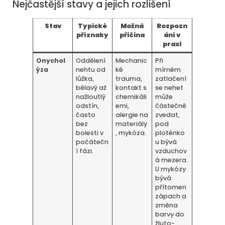
Nejčastější stavy a jejich rozlišení
Stav
Typické
Možná
Rozpozn
příznaky
příčina
ání v
praxi
Onychol
Oddělení
Mechanic
Při
ýza
nehtu od
ké
mírném
lůžka,
trauma,
zatlačení
bělavý až
kontakt s
se nehet
nažloutlý
chemikáli
může
odstín,
emi,
částečně
často
alergie na
zvedat,
bez
materiály
pod
bolesti v
, mykóza.
ploténko
počátečn
u bývá
í fázi.
vzduchov
á mezera.
U mykózy
bývá
přítomen
zápach a
změna
barvy do
žluto-