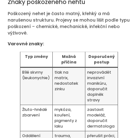
Znaky poškozeného nehtu
Poškozený nehet je často matný, křehký a má
narušenou strukturu. Projevy se mohou lišit podle typu
poškození – chemické, mechanické, infekční nebo
výživové.
Varovné znaky:
Typ změny
Možná
Doporučený
příčina
postup
Bílé skvrny
tlak na
neprovádět
(leukonychie)
matrix,
invazivní
nedostatek
manikúru,
zinku
doporučit
doplněk
stravy
Žluto-hnědé
mykóza,
zastavit
zbarvení
kouření,
modeláž,
pigmenty z
doporučit
laku
dermatologa
Oddělení
trauma,
přerušit práci,