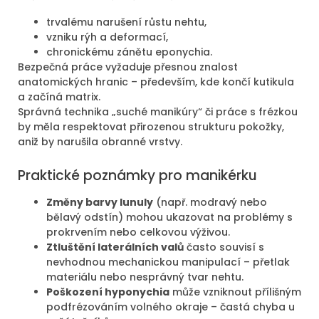
trvalému narušení růstu nehtu,
vzniku rýh a deformací,
chronickému zánětu eponychia.
Bezpečná práce vyžaduje přesnou znalost
anatomických hranic – především, kde končí kutikula
a začíná matrix.
Správná technika „suché manikúry“ či práce s frézkou
by měla respektovat přirozenou strukturu pokožky,
aniž by narušila obranné vrstvy.
Praktické poznámky pro manikérku
Změny barvy lunuly
(např. modravý nebo
bělavý odstín) mohou ukazovat na problémy s
prokrvením nebo celkovou výživou.
Ztluštění laterálních valů
často souvisí s
nevhodnou mechanickou manipulací – přetlak
materiálu nebo nesprávný tvar nehtu.
Poškození hyponychia
může vzniknout přílišným
podfrézováním volného okraje – častá chyba u