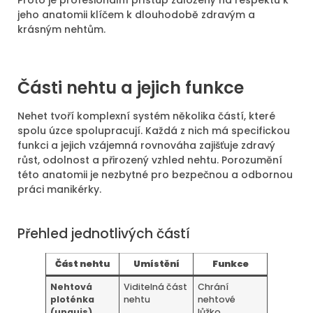
Proto je profesionální přístup založený na respektu k
jeho anatomii klíčem k dlouhodobě zdravým a
krásným nehtům.
Části nehtu a jejich funkce
Nehet tvoří komplexní systém několika částí, které
spolu úzce spolupracují. Každá z nich má specifickou
funkci a jejich vzájemná rovnováha zajišťuje zdravý
růst, odolnost a přirozený vzhled nehtu. Porozumění
této anatomii je nezbytné pro bezpečnou a odbornou
práci manikérky.
Přehled jednotlivých částí
Část nehtu
Umístění
Funkce
Nehtová
Viditelná část
Chrání
ploténka
nehtu
nehtové
(unguis)
lůžko,