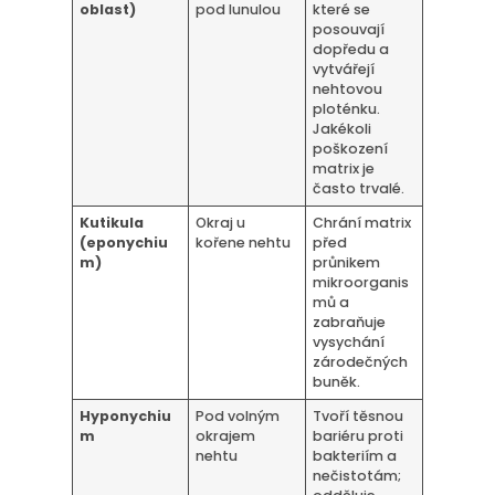
oblast)
pod lunulou
které se
posouvají
dopředu a
vytvářejí
nehtovou
ploténku.
Jakékoli
poškození
matrix je
často trvalé.
Kutikula
Okraj u
Chrání matrix
(eponychiu
kořene nehtu
před
m)
průnikem
mikroorganis
mů a
zabraňuje
vysychání
zárodečných
buněk.
Hyponychiu
Pod volným
Tvoří těsnou
m
okrajem
bariéru proti
nehtu
bakteriím a
nečistotám;