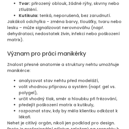
Tvar:
přirozený oblouk, žádné rýhy, skvrny nebo
ztluštění.
Kutikula:
tenká, neporušená, bez zarudnutí.
Jakákoli odchylka – změna barvy, tloušťky, tvaru nebo
lesku – může signalizovat nerovnováhu (např.
dehydrataci, nedostatek živin, infekci nebo poškození
matrix).
Význam pro práci manikérky
Znalost přesné anatomie a struktury nehtu umožňuje
manikérce:
analyzovat stav nehtu před modeláží,
volit vhodnou přípravu a systém (např. gel vs.
polygel),
určit vhodný tlak, směr a hloubku při frézování,
předejít poškození matrix a kutikuly,
rozpoznat stav, kdy by měla klientku odkázat k
lékaři.
Nehet je citlivý orgán, nikoli jen podklad pro design.