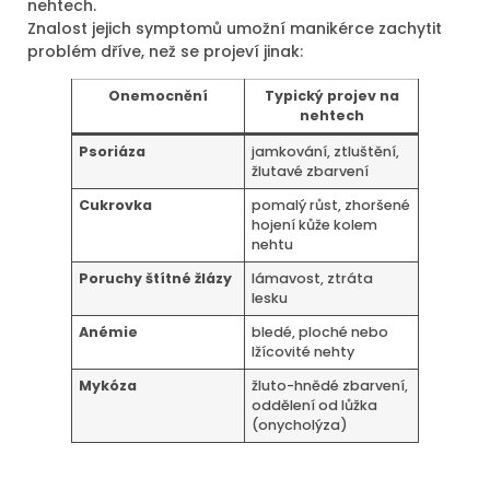
nehtech.
Znalost jejich symptomů umožní manikérce zachytit
problém dříve, než se projeví jinak:
Onemocnění
Typický projev na
nehtech
Psoriáza
jamkování, ztluštění,
žlutavé zbarvení
Cukrovka
pomalý růst, zhoršené
hojení kůže kolem
nehtu
Poruchy štítné žlázy
lámavost, ztráta
lesku
Anémie
bledé, ploché nebo
lžícovité nehty
Mykóza
žluto-hnědé zbarvení,
oddělení od lůžka
(onycholýza)