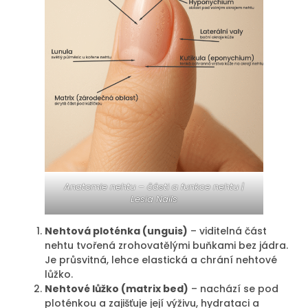
Anatomie nehtu – části a funkce nehtu |
Lesia Nails
Nehtová ploténka (unguis)
– viditelná část
nehtu tvořená zrohovatělými buňkami bez jádra.
Je průsvitná, lehce elastická a chrání nehtové
lůžko.
Nehtové lůžko (matrix bed)
– nachází se pod
ploténkou a zajišťuje její výživu, hydrataci a