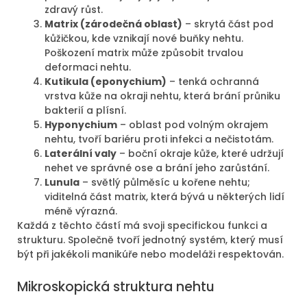
zdravý růst.
Matrix (zárodečná oblast)
– skrytá část pod
kůžičkou, kde vznikají nové buňky nehtu.
Poškození matrix může způsobit trvalou
deformaci nehtu.
Kutikula (eponychium)
– tenká ochranná
vrstva kůže na okraji nehtu, která brání průniku
bakterií a plísní.
Hyponychium
– oblast pod volným okrajem
nehtu, tvoří bariéru proti infekci a nečistotám.
Laterální valy
– boční okraje kůže, které udržují
nehet ve správné ose a brání jeho zarůstání.
Lunula
– světlý půlměsíc u kořene nehtu;
viditelná část matrix, která bývá u některých lidí
méně výrazná.
Každá z těchto částí má svoji specifickou funkci a
strukturu. Společně tvoří jednotný systém, který musí
být při jakékoli manikúře nebo modeláži respektován.
Mikroskopická struktura nehtu