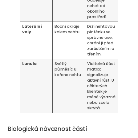
odděluje
nehet od
okolního
prostředí.
Laterální
Boční okraje
Drží nehtovou
valy
kolem nehtu
ploténku ve
správné ose,
chrání ji před
zarůstáním a
třením.
Lunula
Světlý
Viditelná část
půlměsíc u
matrix;
kořene nehtu
signalizuje
aktivní růst. U
některých
klientek je
méně výrazná
nebo zcela
skrytá.
Biologická návaznost částí