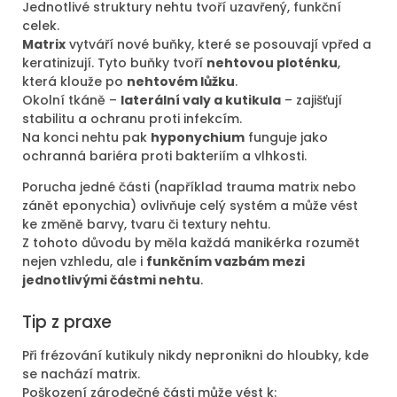
Jednotlivé struktury nehtu tvoří uzavřený, funkční
celek.
Matrix
vytváří nové buňky, které se posouvají vpřed a
keratinizují. Tyto buňky tvoří
nehtovou ploténku
,
která klouže po
nehtovém lůžku
.
Okolní tkáně –
laterální valy a kutikula
– zajišťují
stabilitu a ochranu proti infekcím.
Na konci nehtu pak
hyponychium
funguje jako
ochranná bariéra proti bakteriím a vlhkosti.
Porucha jedné části (například trauma matrix nebo
zánět eponychia) ovlivňuje celý systém a může vést
ke změně barvy, tvaru či textury nehtu.
Z tohoto důvodu by měla každá manikérka rozumět
nejen vzhledu, ale i
funkčním vazbám mezi
jednotlivými částmi nehtu
.
Tip z praxe
Při frézování kutikuly nikdy nepronikni do hloubky, kde
se nachází matrix.
Poškození zárodečné části může vést k: