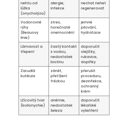
nehtu od
alergie,
nechat nehet
lůžka
infekce
regenerovat
(onycholýza)
Vodorovné
stres,
jemné
rýhy
horečnaté
pilování,
(Beauovy
onemocnění
hydratace
linie)
Lámavost a
častý kontakt
doporučit
třepení
s vodou,
olejíčky,
nedostatek
rukavice,
biotinu
doplňky
Zarudlá
zánět,
přerušit
kutikula
přetížení
proceduru,
frézkou
dezinfekce,
ochranný
krém
Lžícovitý tvar
anémie,
doporučit
(koilonychie)
nedostatek
lékařské
železa
vyšetření