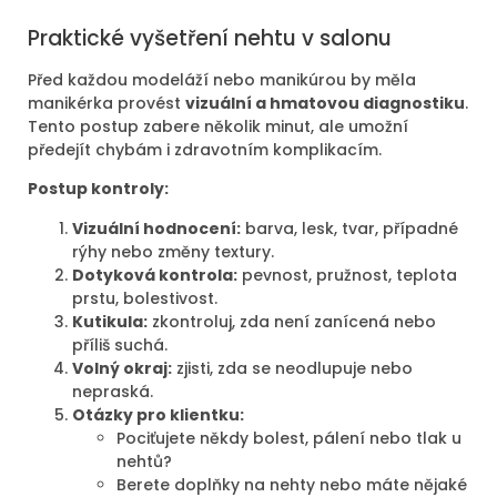
Praktické vyšetření nehtu v salonu
Před každou modeláží nebo manikúrou by měla
manikérka provést
vizuální a hmatovou diagnostiku
.
Tento postup zabere několik minut, ale umožní
předejít chybám i zdravotním komplikacím.
Postup kontroly:
Vizuální hodnocení:
barva, lesk, tvar, případné
rýhy nebo změny textury.
Dotyková kontrola:
pevnost, pružnost, teplota
prstu, bolestivost.
Kutikula:
zkontroluj, zda není zanícená nebo
příliš suchá.
Volný okraj:
zjisti, zda se neodlupuje nebo
nepraská.
Otázky pro klientku:
Pociťujete někdy bolest, pálení nebo tlak u
nehtů?
Berete doplňky na nehty nebo máte nějaké