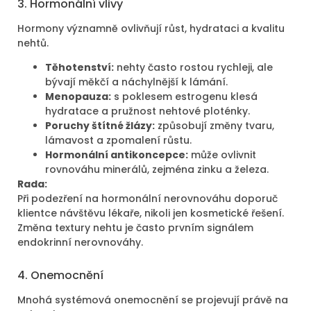
3. Hormonální vlivy
Hormony významně ovlivňují růst, hydrataci a kvalitu
nehtů.
Těhotenství:
nehty často rostou rychleji, ale
bývají měkčí a náchylnější k lámání.
Menopauza:
s poklesem estrogenu klesá
hydratace a pružnost nehtové ploténky.
Poruchy štítné žlázy:
způsobují změny tvaru,
lámavost a zpomalení růstu.
Hormonální antikoncepce:
může ovlivnit
rovnováhu minerálů, zejména zinku a železa.
Rada:
Při podezření na hormonální nerovnováhu doporuč
klientce návštěvu lékaře, nikoli jen kosmetické řešení.
Změna textury nehtu je často prvním signálem
endokrinní nerovnováhy.
4. Onemocnění
Mnohá systémová onemocnění se projevují právě na