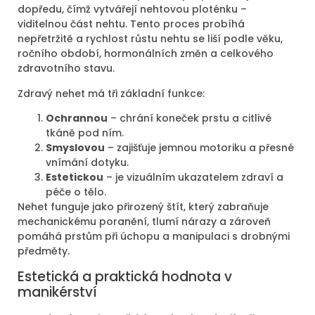
dopředu, čímž vytvářejí nehtovou ploténku –
viditelnou část nehtu. Tento proces probíhá
nepřetržitě a rychlost růstu nehtu se liší podle věku,
ročního období, hormonálních změn a celkového
zdravotního stavu.
Zdravý nehet má tři základní funkce:
Ochrannou
– chrání koneček prstu a citlivé
tkáně pod ním.
Smyslovou
– zajišťuje jemnou motoriku a přesné
vnímání dotyku.
Estetickou
– je vizuálním ukazatelem zdraví a
péče o tělo.
Nehet funguje jako přirozený štít, který zabraňuje
mechanickému poranění, tlumí nárazy a zároveň
pomáhá prstům při úchopu a manipulaci s drobnými
předměty.
Estetická a praktická hodnota v
manikérství