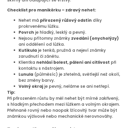
Checklist pro manikérku – zdravý nehet:
Nehet má
přirozený růžový odstín
díky
prokrvenému lůžku.
Povrch
je hladký, lesklý a pevný.
Nejsou přítomny známky
zvedání (onycholýzy)
ani oddělení od lůžka.
Kutikula
je tenká, pružná a nejeví známky
zarudnutí či zánětu.
Klientka
nehlásí bolest, pálení ani citlivost
při
kontaktu s nástrojem.
Lunula
(půlměsíc) je zřetelná, světlejší než okolí,
bez změny barvy.
Volný okraj
je pevný, neláme se ani netřepí.
Tip:
Při přirozeném růstu by měl nehet být mírně zakřivený,
s hladkým přechodem mezi lůžkem a volným okrajem.
Přehnaně rovný nebo naopak lžícovitý tvar může být
známkou výživové nebo mechanické nerovnováhy.