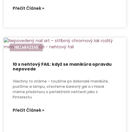
Přečít Článek »
NEZAŘAZENÉ
10 x nehtový FAIL: když se manikúra opravdu
nepovede
Všechny to známe – toužíme po dokonalé manikúře,
pustíme si lampu, otevřeme barevný gel a v hlavě
máme představu o perfektních nehtech jako z
Pinterestu.
Přečít Článek »