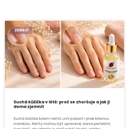
ZDRAVÍ
Suchá kůžička v létě: proč se zhoršuje a jak ji
doma zjemnit
Suchá kůžička kolem nehtů umí pokazit i jinak krásnou
manikúru. Nehty mohou být upravené, barva perfektní,
tvar čistý, ale jakmile je okolí nehtů hrubé, záděry