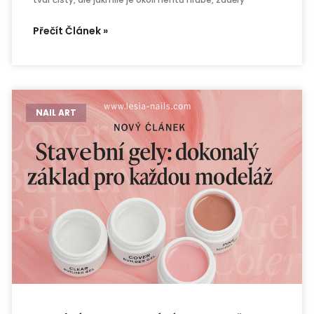
Přečít Článek »
NAIL ART