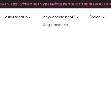
Do 1.9.2026 VÝPRODEJ VYBRANÝCH PRODUKTŮ SE SLEVOU 70 
Lesia Magazín
Encyklopedie nehtů
Školení
Registrovat se
Zábava