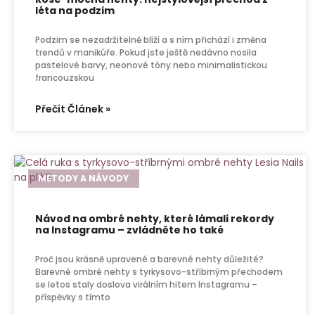
léta na podzim
Podzim se nezadržitelně blíží a s ním přichází i změna
trendů v manikúře. Pokud jste ještě nedávno nosila
pastelové barvy, neonové tóny nebo minimalistickou
francouzskou
Přečít Článek »
METODY A NÁVODY
Návod na ombré nehty, které lámali rekordy
na Instagramu – zvládněte ho také
Proč jsou krásně upravené a barevné nehty důležité?
Barevné ombré nehty s tyrkysovo-stříbrným přechodem
se letos staly doslova virálním hitem Instagramu –
příspěvky s tímto