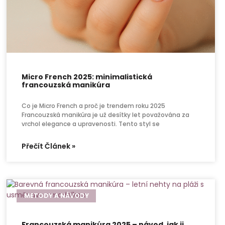
Micro French 2025: minimalistická
francouzská manikúra
Co je Micro French a proč je trendem roku 2025
Francouzská manikúra je už desítky let považována za
vrchol elegance a upravenosti. Tento styl se
Přečít Článek »
METODY A NÁVODY
Francouzská manikúra 2025 – návod, jak ji