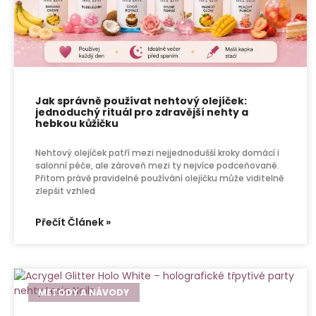
Jak správně používat nehtový olejíček:
jednoduchý rituál pro zdravější nehty a
hebkou kůžičku
Nehtový olejíček patří mezi nejjednodušší kroky domácí i
salonní péče, ale zároveň mezi ty nejvíce podceňované.
Přitom právě pravidelné používání olejíčku může viditelně
zlepšit vzhled
Přečít Článek »
METODY A NÁVODY