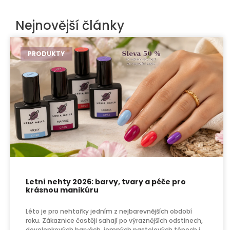
Nejnovější články
PRODUKTY
Letní nehty 2026: barvy, tvary a péče pro
krásnou manikúru
Léto je pro nehtařky jedním z nejbarevnějších období
roku. Zákaznice častěji sahají po výraznějších odstínech,
dovolenkových barvách, jemných pastelových tónech i