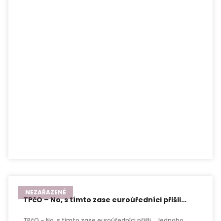
NEZAŘAZENÉ
TPčO – No, s tímto zase euroúředníci přišli…
TPčO – No, s tímto zase euroúředníci přišli… Jednoho