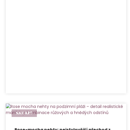
NAIL ART
Rose-mocha nehty: nejstylovější přechod z