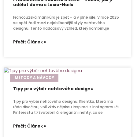
udělat doma s Lesia-Nails
Francouzská manikúra je zpět – a v plné síle. V roce 2025
se opět řadí mezi nejoblíbenější styly nehtového
designu. Tento nadčasový vzhled, který kombinuje
Přečít Článek »
METODY A NÁVODY
Tipy pro výběr nehtového designu
Tipy pro výběr nehtového designu: Klientka, která má
ráda divočinu, volí vždy nějakou inspiraci z Instagramu či
Pinterestu 🙂 Svatební či elegantní nehty, co se
Přečít Článek »