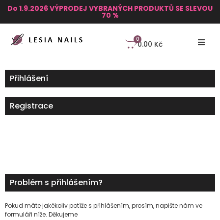
Do 1.9.2026 VÝPRODEJ VYBRANÝCH PRODUKTŮ SE SLEVOU
70 %
0
0.00
Kč
Přihlášení
Registrace
Problém s přihlášením?
Pokud máte jakékoliv potíže s přihlášením, prosím, napište nám ve
formuláři níže. Děkujeme