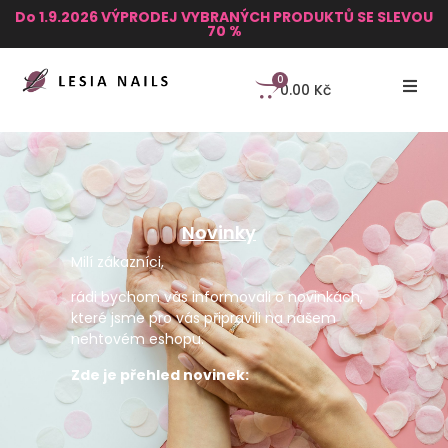
Do 1.9.2026 VÝPRODEJ VYBRANÝCH PRODUKTŮ SE SLEVOU
70 %
0
0.00
Kč
Novinky
Milí zákazníci,
rádi bychom vás informovali o novinkách,
které jsme pro vás připravili na našem
nehtovém eshopu.
Zde je přehled novinek: