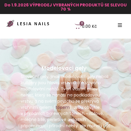
Do 1.9.2026 VÝPRODEJ VYBRANÝCH PRODUKTŮ SE SLEVOU
70 %
0
0.00
Kč
Modelovací gely
Stavební gely, jinak modelovací gely neboli
buildery jsou hlavní vrstvou třífázového
modelování nehtů. Tvoří vlastní gelový
nehet, který se nanáší na podkladovou
vrstvu a na svém povrchu se překrývá
vrchním gelem (
topem
). Jsou obvykle
v přírodních barevných tónech – růžové,
mléčně bílé, perleťové a dalších
připomínající přírodní nehty, ale mohou být