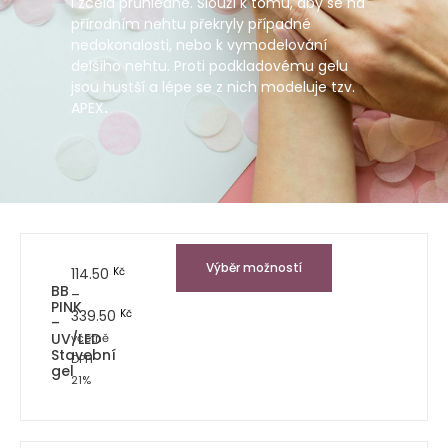
i zcela průhledné. Slouží k tomu, aby se na
přírodním nehtu překryly případné
nedokonalosti, nebo k vymodelování
delšího nehtu. Proti podkladovému gelu
jsou hustší a lépe se z nich modeluje tzv.
APEX
.
Výběr možností
114.50
Kč
BB
–
PINK
339.50
Kč
–
UV/LED
včetně
Stavební
DPH
gel
21%