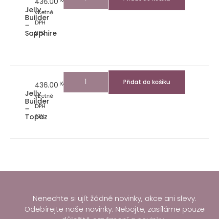
436.00
Kč
Jelly
včetně
Builder
DPH
–
Sapphire
21%
Přidat do košíku
436.00
Kč
Jelly
včetně
Builder
DPH
–
Topaz
21%
Nenechte si ujít žádné novinky, akce ani slevy.
Odebírejte naše novinky. Nebojte, zasíláme pouze