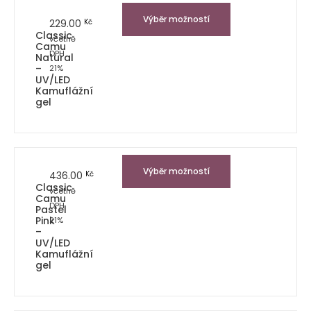
Výběr možností
229.00
Kč
Classic
včetně
Camu
DPH
Natural
–
21%
UV/LED
Kamuflážní
gel
Výběr možností
436.00
Kč
Classic
včetně
Camu
DPH
Pastel
Pink
21%
–
UV/LED
Kamuflážní
gel