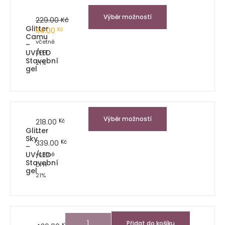
Výběr možností
229.00
Kč
Glitter
114.00
Kč
Camu
včetně
–
UV/LED
DPH
Stavební
21%
gel
Výběr možností
218.00
Kč
Glitter
–
Sky
339.00
Kč
–
UV/LED
včetně
Stavební
DPH
gel
21%
Přidat do košíku