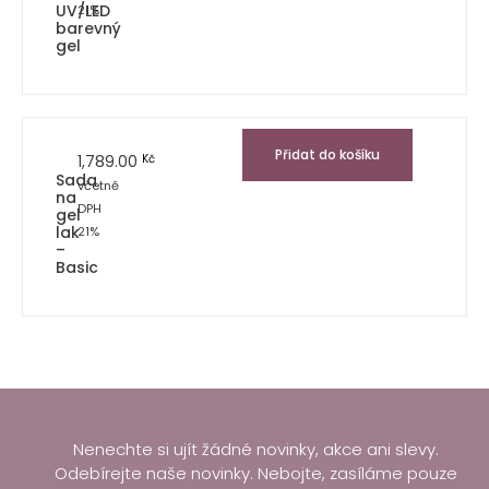
UV/LED
21%
barevný
gel
Přidat do košíku
1,789.00
Kč
Sada
včetně
na
DPH
gel
lak
21%
–
Basic
Nenechte si ujít žádné novinky, akce ani slevy.
Odebírejte naše novinky. Nebojte, zasíláme pouze