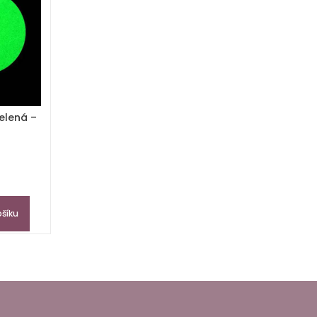
zelená –
ošíku