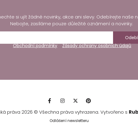
echte si ujít žádné novinky, akce ani slevy. Odebírejte naše n
Nebojte, zasíláme pouze důležité oznámení a novinky.
Odebí
Obchodní podmínky
Zásady ochrany osobních údajů
ská práva 2026 © Všechna práva vyhrazena. Vytvořeno s
Rub
Odlášení newsletteru