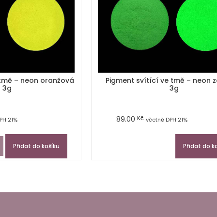
 tmě – neon oranžová
Pigment svítící ve tmě – neon 
 3g
3g
89.00
Kč
PH 21%
včetně DPH 21%
Přidat do košíku
Přidat do k