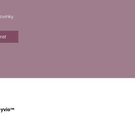
ovinky.
rat
yvio™