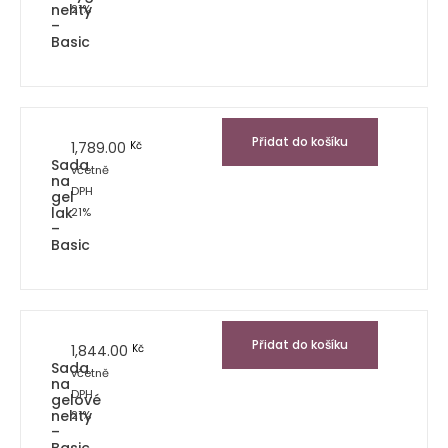
nehty
21%
–
Basic
Přidat do košíku
1,789.00
Kč
Sada
včetně
na
DPH
gel
lak
21%
–
Basic
Přidat do košíku
1,844.00
Kč
Sada
včetně
na
DPH
gelové
nehty
21%
–