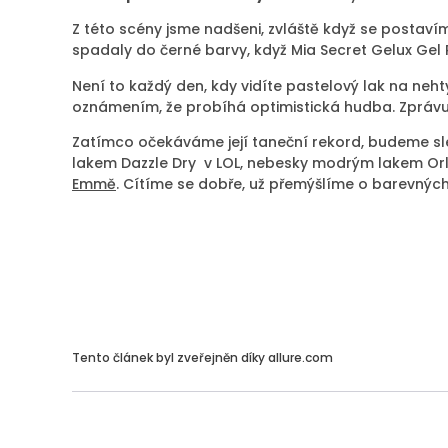
Z této scény jsme nadšeni, zvláště když se postav
spadaly do černé barvy, když Mia Secret Gelux Gel 
Není to každý den, kdy vidíte pastelový lak na neh
oznámením, že probíhá optimistická hudba. Zpráv
Zatímco očekáváme její taneční rekord, budeme s
lakem Dazzle Dry v LOL, nebesky modrým lakem Or
Emmě
. Cítíme se dobře, už přemýšlíme o barevných
Tento článek byl zveřejněn díky allure.com