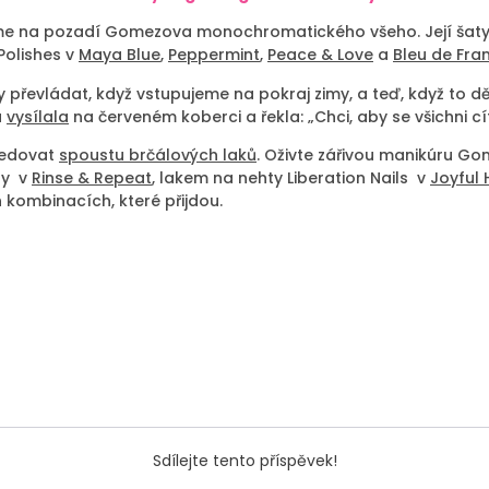
íme na pozadí Gomezova monochromatického všeho. Její šaty,
Polishes v
Maya Blue
,
Peppermint
,
Peace & Love
a
Bleu de Fra
ty převládat, když vstupujeme na pokraj zimy, a teď, když to 
u
vysílala
na červeném koberci a řekla: „Chci, aby se všichni cít
ledovat
spoustu brčálových laků
. Oživte zářivou manikúru G
ly v
Rinse & Repeat
, lakem na nehty Liberation Nails v
Joyful 
 kombinacích, které přijdou.
Sdílejte tento příspěvek!