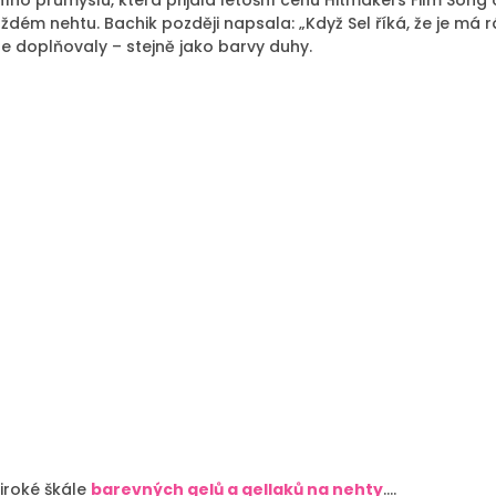
o průmyslu, která přijala letošní cenu Hitmakers Film Song o
každém nehtu. Bachik později napsala: „Když Sel říká, že je má
se doplňovaly – stejně jako barvy duhy.
široké škále
barevných gelů a gellaků na nehty
….