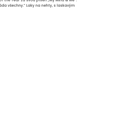
f the Year za svou píseň „My Mind & Me“.
 ráda všechny.“ Laky na nehty, s laskavým