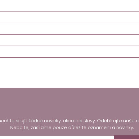
echte si ujít žádné novinky, akce ani slevy. Odebírejte naše n
Nebojte, zasíláme pouze důležité oznámení a novinky.