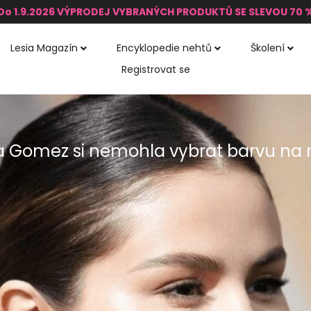
Do 1.9.2026 VÝPRODEJ VYBRANÝCH PRODUKTŮ SE SLEVOU 70 
Lesia Magazín
Encyklopedie nehtů
Školení
Registrovat se
a Gomez si nemohla vybrat barvu na 