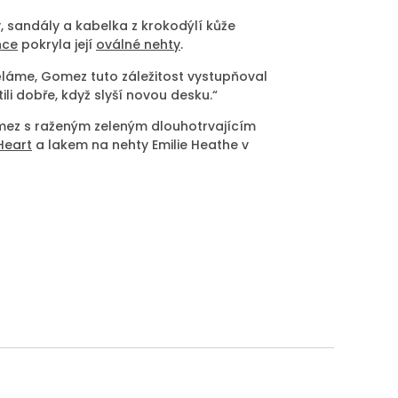
 sandály a kabelka z krokodýlí kůže
nce
pokryla její
oválné nehty
.
děláme, Gomez tuto záležitost vystupňoval
ili dobře, když slyší novou desku.“
omez s raženým zeleným dlouhotrvajícím
Heart
a lakem na nehty Emilie Heathe v