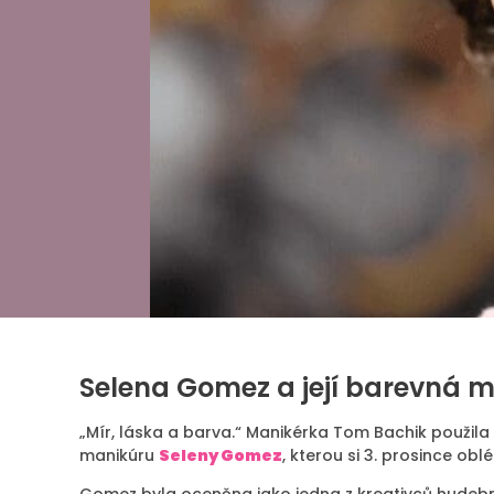
Selena Gomez a její barevná 
„Mír, láska a barva.“ Manikérka Tom Bachik použila
manikúru
Seleny Gomez
, kterou si 3. prosince ob