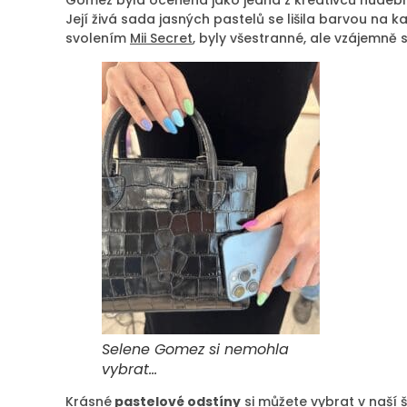
Gomez byla oceněna jako jedna z kreativců hudebníh
Její živá sada jasných pastelů se lišila barvou na 
svolením
Mii Secret
, byly všestranné, ale vzájemně 
Selene Gomez si nemohla
vybrat…
Krásné
pastelové odstíny
si můžete vybrat v naší 