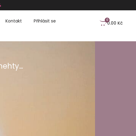
%
0
Kontakt
Přihlásit se
0.00
Kč
nehty…