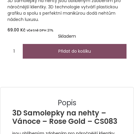
3D Samolepky na nehty jsou oblíbeným zdobením pro
náročnější klientky. 3D technologie vytváří plastickou
grafiku a spolu s perfektní manikúrou dodá nehtům
nádech luxusu.
69.00
Kč
včetně DPH 21%
Skladem
Přidat do košíku
Popis
3D Samolepky na nehty –
Vánoce – Rose Gold – CS083
jsou oblíbeným zdobením pro náročnější klientky.