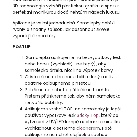
3D technologie vytváří plastickou grafiku a spolu s
perfektní manikúrou dodá nehtům nádech luxusu.
Aplikace je velmi jednoduchá. Samolepky nabízí
rychlý a snadný způsob, jak dosáhnout skvěle
vypadající manikúry.
POSTUP:
Samolepku aplikujeme na bezvýpotkový lesk
nebo barvu (vychladlý- ne teplý), aby
samolepka držela, nikoli na výpotek barvy.
Odstraníme ochrannou fólii a daný motiv
opatrně odloupneme pinzetou.
Přiložíme na nehet a přitlačíme k nehtu.
Prstem přitiskneme tak, aby nám samolepka
netvořila bublinky.
Aplikujeme vrchní TOP, na samolepky je lepší
používat výpotkový lesk
Sticky Top
, který po
vytvrzení v UV/LED lampě necháme minutku
vychladnout a setřeme
cleanerem
. Poté
aplikujeme na nehet olejíček a suchou