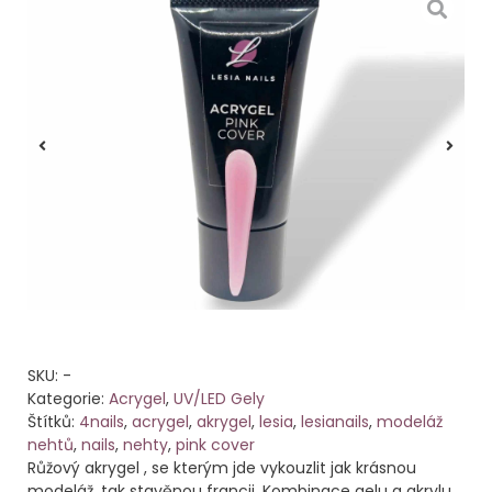
SKU:
-
Kategorie:
Acrygel
,
UV/LED Gely
Štítků:
4nails
,
acrygel
,
akrygel
,
lesia
,
lesianails
,
modeláž
nehtů
,
nails
,
nehty
,
pink cover
Růžový akrygel , se kterým jde vykouzlit jak krásnou
modeláž, tak stavěnou francii. Kombinace gelu a akrylu