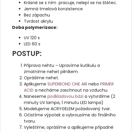
Krásně se s ním pracuje, nelepí se na štětec.
Jemná tmelová konzistence
Bez zápachu
Tvrdost akrylu
Doba polymerizace:
UV 120 s
LED 60 s
POSTUP:
Příprava nehtu – Upravíme kutikulu a
zmatníme nehet pilníkem
.
Oprášíme nehet.
Aplikujeme
SUPERBOND ONE AIR
nebo
PRIMER
ACID
a necháme zaschnout na vzduchu.
Naneseme
podkladovou bázi
a vytvrdíme (2
minuty UV lampa, 1 minutu LED lampa)
Modelujeme ACRYGELEM požadovaný tvar.
Očistíme výpotek a vybrousíme do finálního
tvaru.
Vyleštíme, oprášíme a aplikujeme případné