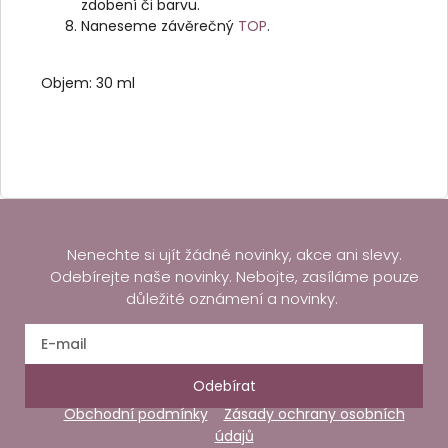
zdobení či barvu.
Naneseme závěrečný
TOP
.
Objem: 30 ml
Nenechte si ujít žádné novinky, akce ani slevy.
Odebírejte naše novinky. Nebojte, zasíláme pouze
důležité oznámení a novinky.
Odebírat
Obchodní podmínky
Zásady ochrany osobních
údajů