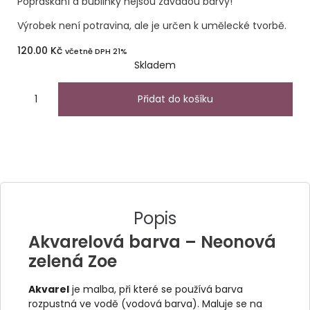
Popraskání a bublinky nejsou závadou barvy!
Výrobek není potravina, ale je určen k umělecké tvorbě.
120.00
Kč
včetně DPH 21%
Skladem
Přidat do košíku
Popis
Akvarelová barva – Neonová
zelená Zoe
Akvarel
je malba, při které se používá barva
rozpustná ve vodě (vodová barva). Maluje se na