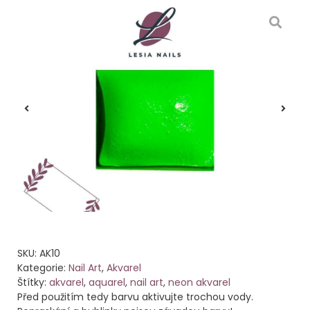
SKU:
AK10
Kategorie:
Nail Art
,
Akvarel
Štítky:
akvarel
,
aquarel
,
nail art
,
neon akvarel
Před použitím tedy barvu aktivujte trochou vody.