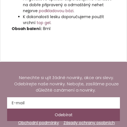
na dobře připravený a odmaštěný nehet
nejprve
podkladovou bázi
.
K dokonalosti lesku doporučujeme použít
vrchní
top gel
.
Obsah balení:
8ml
Nenechte si ujít žádné novinky, akce ani slevy.
Odebírejte naše novinky. Nebojte, zasíláme pouze
důležité oznámení a novinky.
Odebírat
Obchodní podmínky
Zásady ochrany osobních