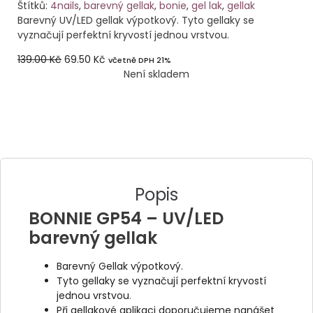
Štítků:
4nails
,
barevný gellak
,
bonie
,
gel lak
,
gellak
Barevný UV/LED gellak výpotkový. Tyto gellaky se
vyznačují perfektní kryvostí jednou vrstvou.
139.00
Kč
69.50
Kč
včetně DPH 21%
Není skladem
Popis
BONNIE GP54 – UV/LED
barevný gellak
Barevný Gellak výpotkový.
Tyto gellaky se vyznačují perfektní kryvostí
jednou vrstvou
.
Při gellakové aplikaci doporučujeme nanášet