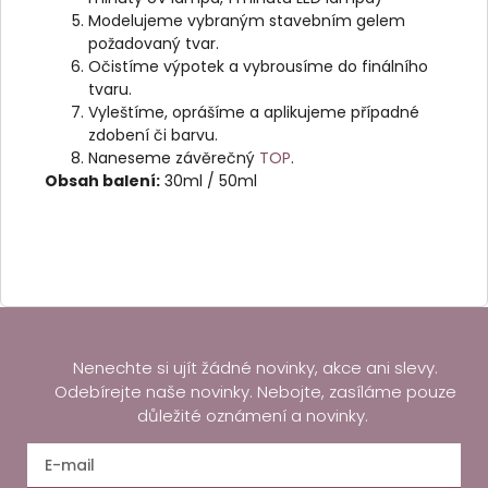
Modelujeme vybraným stavebním gelem
požadovaný tvar.
Očistíme výpotek a vybrousíme do finálního
tvaru.
Vyleštíme, oprášíme a aplikujeme případné
zdobení či barvu.
Naneseme závěrečný
TOP
.
Obsah balení:
30ml / 50ml
Nenechte si ujít žádné novinky, akce ani slevy.
Odebírejte naše novinky. Nebojte, zasíláme pouze
důležité oznámení a novinky.