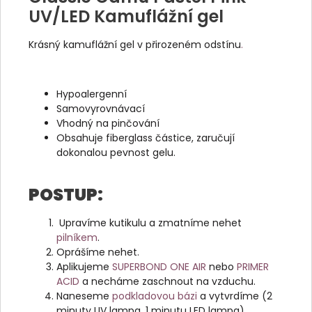
UV/LED Kamuflážní gel
Krásný kamuflážní gel v přirozeném odstínu
.
Hypoalergenní
Samovyrovnávací
Vhodný na pinčování
Obsahuje fiberglass částice, zaručují
dokonalou pevnost gelu.
POSTUP:
Upravíme kutikulu a zmatníme nehet
pilníkem
.
Oprášíme nehet.
Aplikujeme
SUPERBOND ONE AIR
nebo
PRIMER
ACID
a necháme zaschnout na vzduchu.
Naneseme
podkladovou bázi
a vytvrdíme (2
minuty UV lampa, 1 minutu LED lampa)