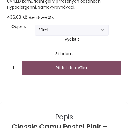
UV/LED kamuflážní gel v přirozených odstínech.
Hypoalergenní, Samovyrovnávací.
436.00
Kč
včetně DPH 21%
Objem:
Vyčistit
Skladem
Přidat do košíku
Popis
Classic Camu Pastel Pink –