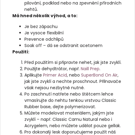
pilování, podklad nebo na zpevnění přírodních
nehtů.
Má hned několik výhod, a to:
Je bez zápachu
Je vysoce flexibilní
Prevence odchlipů
Soak off – dá se odstranit acetonem
Použití:
Před použitím si připravte nehet, jak jste zvyklí.
Použijte dehydtrátor, např.
Naill Prep
.
Aplikujte
Primer Acid
, nebo
SuperBond On Air
,
jak jste zvyklí a nechte proschnout. Přilnavače
však nejsou nezbytně nutné.
Po zaschnutí natřete nebo štětcem lehce
vmasírujte do nehtu tenkou vrstvou Classic
Rubber base, dejte polymerizovat.
Můžete modelovat materiálem, jakým jste
zvyklí – např. Classic Camu Natural nebo i
Acrygelem, nebo můžete udělat pouze gellak.
Pro dokonalý lesk doporučujeme použít náš