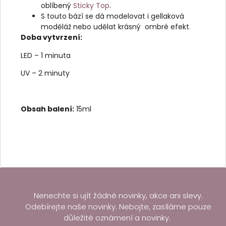
oblíbený
Sticky Top
.
S touto bází se dá modelovat i gellaková
moděláž nebo udělat krásný ombré efekt
.
Doba vytvrzení:
LED – 1 minuta
UV – 2 minuty
Obsah balení:
15ml
Nenechte si ujít žádné novinky, akce ani slevy.
Odebírejte naše novinky. Nebojte, zasíláme pouze
důležité oznámení a novinky.