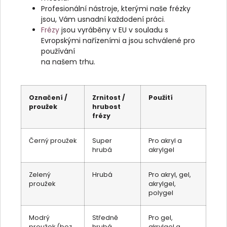
Profesionální nástroje, kterými naše frézky
jsou, Vám usnadní každodení práci
.
Frézy
jsou vyráběny v EU v souladu s
Evropskými nařízeními a jsou schválené pro
používání
na našem trhu.
Označení /
Zrnitost /
Použití
proužek
hrubost
frézy
Černý proužek
Super
Pro akryl a
hrubá
akrylgel
Zelený
Hrubá
Pro akryl, gel,
proužek
akrylgel,
polygel
Modrý
Středně
Pro gel,
proužek (bez
hrubá
akrylgel a