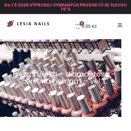
Do 1.9.2026 VÝPRODEJ VYBRANÝCH PRODUKTŮ SE SLEVOU
70 %
0
0.00
Kč
Fréza kulička – diamantová –
červená (jemná) – vel. L