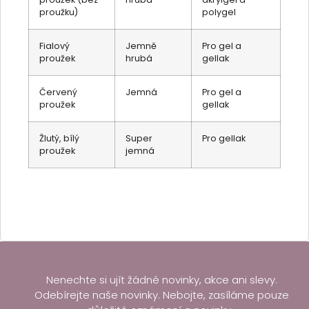
proužku)
polygel
Fialový
Jemně
Pro gel a
proužek
hrubá
gellak
Červený
Jemná
Pro gel a
proužek
gellak
Žlutý, bílý
Super
Pro gellak
proužek
jemná
Nenechte si ujít žádné novinky, akce ani slevy.
Odebírejte naše novinky. Nebojte, zasíláme pouze