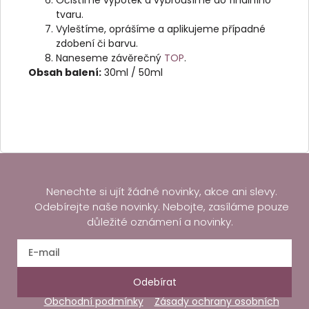
Očistíme výpotek a vybrousíme do finálního
tvaru.
Vyleštíme, oprášíme a aplikujeme případné
zdobení či barvu.
Naneseme závěrečný
TOP
.
Obsah balení:
30ml / 50ml
Nenechte si ujít žádné novinky, akce ani slevy.
Odebírejte naše novinky. Nebojte, zasíláme pouze
důležité oznámení a novinky.
Odebírat
Obchodní podmínky
Zásady ochrany osobních