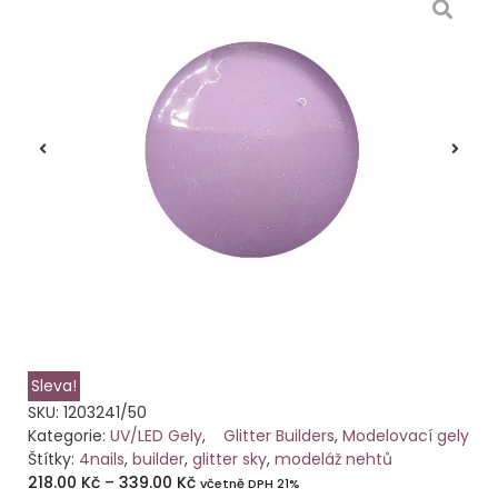
Sleva!
SKU:
1203241/50
Kategorie:
UV/LED Gely
,
Glitter Builders
,
Modelovací gely
Štítky:
4nails
,
builder
,
glitter sky
,
modeláž nehtů
218.00
Kč
–
339.00
Kč
včetně DPH 21%