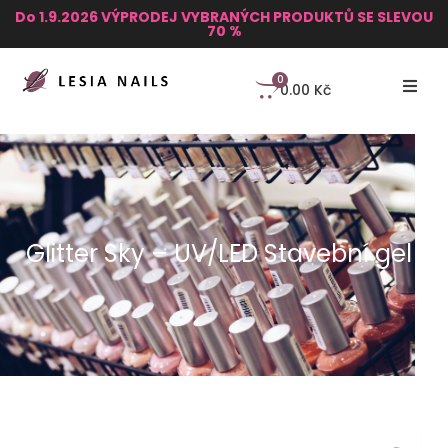
Do 1.9.2026 VÝPRODEJ VYBRANÝCH PRODUKTŮ SE SLEVOU
70 %
0
0.00
Kč
Glitter Sky – UV/LED Stavební gel