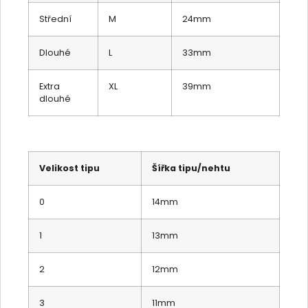
Střední
M
24mm
Dlouhé
L
33mm
Extra
XL
39mm
dlouhé
Velikost tipu
Šířka tipu/nehtu
0
14mm
1
13mm
2
12mm
3
11mm