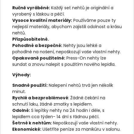
Ručně vyráběné:
Každý set nehtů je originální a
vyrobený s láskou a péčí.
Vysoce kvalitní materiály:
Používáme pouze ty
nejlepší materiály, abychom zajistili odolnost a krásu
nehtů.
Přizpůsobitelné.
Pohodlné a bezpečné:
Nehty jsou lehké a
pohodlné na nošení, nepoškozují vaše vlastní nehty.
Opakovaně použitelné:
Press-On nehty lze
sundat a znovu nalepit s použitím nového lepidla.
Výhody:
Snadné použití:
Nalepení nehtů trvá jen několik
minut.
Rychlé a bezproblémové
: Žádné čekání na
schnutí laku, žádné zmatky s lepidlem.
Odolné:
S lepítky nehty na 24 hodin i déle, s
lepidlem cca týden- 14 dní s řádnou péčí.
Šetrné k nehtům:
Nepoškozují vaše vlastní nehty.
Ekonomické:
Ušetříte peníze za manikúru v salonu.