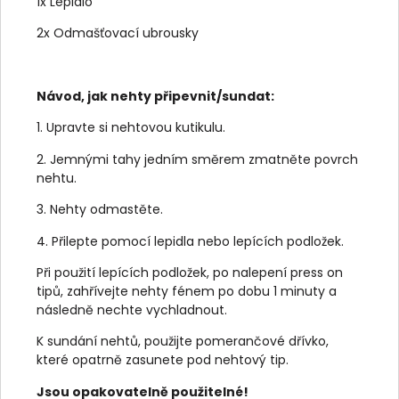
1x Lepidlo
2x Odmašťovací ubrousky
Návod, jak nehty připevnit/sundat:
1. Upravte si nehtovou kutikulu.
2. Jemnými tahy jedním směrem zmatněte povrch
nehtu.
3. Nehty odmastěte.
4. Přilepte pomocí lepidla nebo lepících podložek.
Při použití lepících podložek, po nalepení press on
tipů, zahřívejte nehty fénem po dobu 1 minuty a
následně nechte vychladnout.
K sundání nehtů, použijte pomerančové dřívko,
které opatrně zasunete pod nehtový tip.
Jsou opakovatelně použitelné!