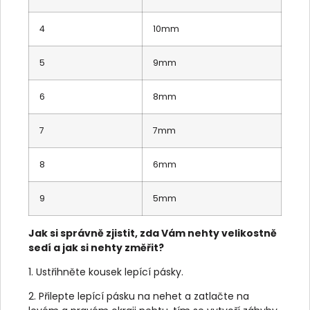
4
10mm
5
9mm
6
8mm
7
7mm
8
6mm
9
5mm
Jak si správně zjistit, zda Vám nehty velikostně
sedí a jak si nehty změřit?
1. Ustřihněte kousek lepící pásky.
2. Přilepte lepící pásku na nehet a zatlačte na