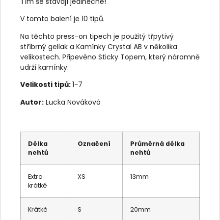
Tím se stávají jedinečné!
V tomto balení je 10 tipů.
Na těchto press-on tipech je použitý třpytivý
stříbrný gellak a Kamínky Crystal AB v několika
velikostech. Připevěno Sticky Topem, který náramně
udrží kamínky.
Velikosti tipů:
1-7
Autor:
Lucka Nováková
Délka
Označení
Průměrná délka
nehtů
nehtů
Extra
XS
13mm
krátké
Krátké
S
20mm