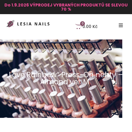
Do 1.9.2026 VÝPRODEJ VYBRANÝCH PRODUKTŮ SE SLEVOU
70 %
0
0.00
Kč
„Love Rainbow“ Press-On nehty –
Almond vel. M