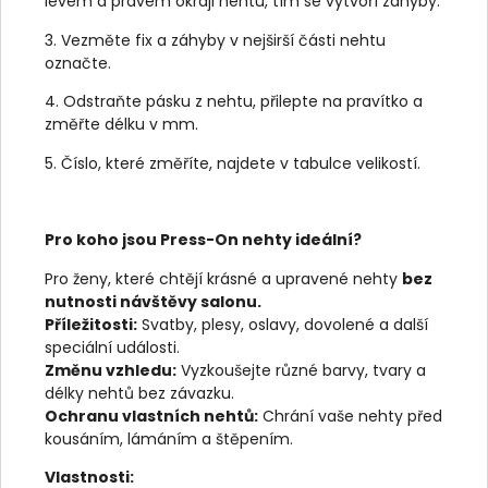
levém a pravém okraji nehtu, tím se vytvoří záhyby.
3. Vezměte fix a záhyby v nejširší části nehtu
označte.
4. Odstraňte pásku z nehtu, přilepte na pravítko a
změřte délku v mm.
5. Číslo, které změříte, najdete v tabulce velikostí.
Pro koho jsou Press-On nehty ideální?
Pro ženy, které chtějí krásné a upravené nehty
bez
nutnosti návštěvy salonu.
Příležitosti:
Svatby, plesy, oslavy, dovolené a další
speciální události.
Změnu vzhledu:
Vyzkoušejte různé barvy, tvary a
délky nehtů bez závazku.
Ochranu vlastních nehtů:
Chrání vaše nehty před
kousáním, lámáním a štěpením.
Vlastnosti: