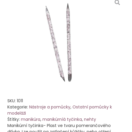
SKU:
1011
Kategorie:
Nástroje a pomůcky
,
Ostatní pomůcky k
modeláži
Štítky:
manikúra
,
manikúrníá tyčinka
,
nehty
Manikúrní tyčinka- Plast ve tvaru pomerančového
dřívka. Lze použít na zatlačení kůžičky, nebo otření