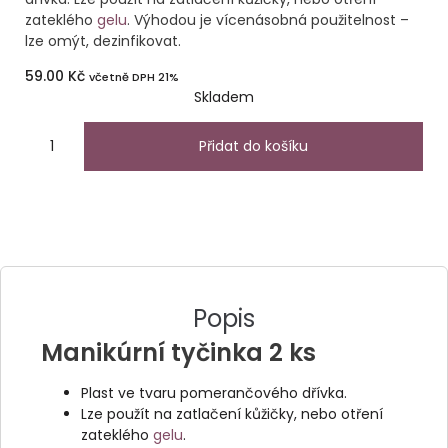
zateklého
gelu
. Výhodou je vícenásobná použitelnost –
lze omýt, dezinfikovat.
59.00
Kč
včetně DPH 21%
Skladem
Přidat do košíku
Popis
Manikúrní tyčinka 2 ks
Plast ve tvaru pomerančového dřívka.
Lze použít na zatlačení kůžičky, nebo otření
zateklého
gelu
.