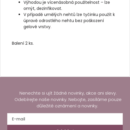
Výhodou je vícenásobná použitelnost – lze
omýt, dezinfikovat.
V případě umělých nehtů lze tyčinku použít k
úpravě odrostlého nehtu bez poškození
gelové vrstvy
.
Balení 2 ks.
Nenechte si ujít žádné novinky, akce ani slevy.
Odebírejte naše novinky. Nebojte, zasíláme pouze
důležité oznámení a novinky.