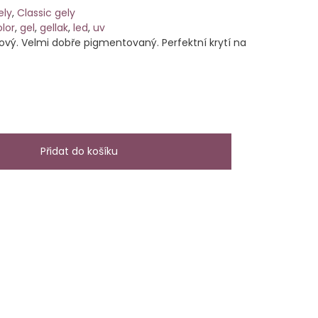
ely
,
Classic gely
lor
,
gel
,
gellak
,
led
,
uv
ový. Velmi dobře pigmentovaný. Perfektní krytí na
Přidat do košíku