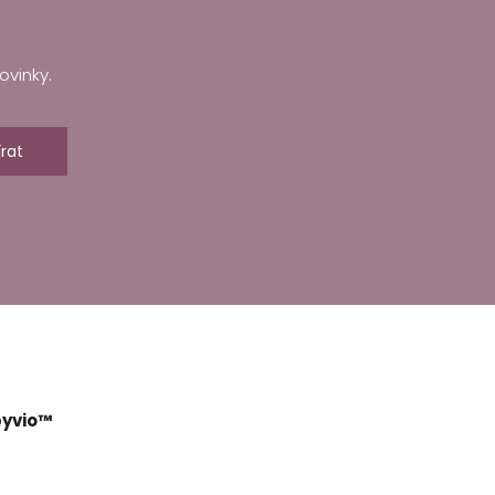
ovinky.
rat
yvio™