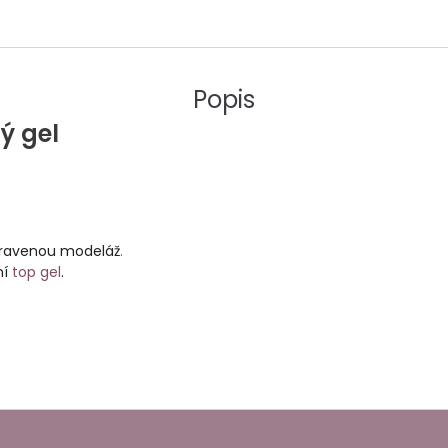
Popis
ý gel
ipravenou modeláž
.
ní
top gel
.