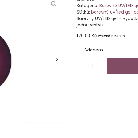
Kategorie:
Barevné UV/LED g
Štítků:
barevný uv/led gel
,
co
Barevný UV/LED gel – výpotk
jednu vrstvu.
120.00
Kč
včetně DPH 21%
Skladem