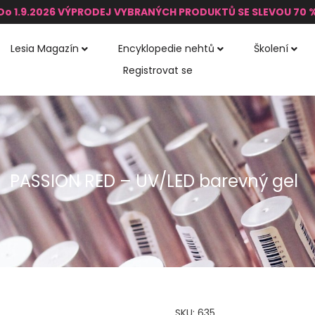
Do 1.9.2026 VÝPRODEJ VYBRANÝCH PRODUKTŮ SE SLEVOU 70 
Lesia Magazín
Encyklopedie nehtů
Školení
Registrovat se
PASSION RED – UV/LED barevný gel
SKU:
635