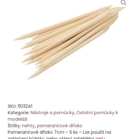
SKU:
1103241
Kategorie:
Nástroje a pomůcky
,
Ostatní pomůcky k
modeláži
Štítky:
nehty
,
pomerančové dřívko
Pomerančové dřívko 7cm – 5 ks – Lze použít na
zatlačení kůžičky, nebo otření zateklého
gelu
.