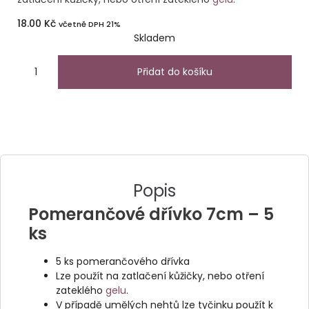
18.00
Kč
včetně DPH 21%
Skladem
Přidat do košíku
Popis
Pomerančové dřívko 7cm – 5
ks
5 ks pomerančového dřívka
Lze použít na zatlačení kůžičky, nebo otření
zateklého
gelu
.
V případě umělých nehtů lze tyčinku použít k