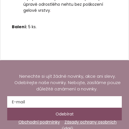
úpravě odrostlého nehtu bez poškození
gelové vrstvy
.
Balení:
5 ks.
Nenechte si ujít žádné novinky, akce ani slevy.
Odebírejte naše novinky. Nebojte, zasíláme pouze
důležité oznámení a novinky.
Odebírat
Obchodní podmínky
Zásady ochrany osobních
údajů