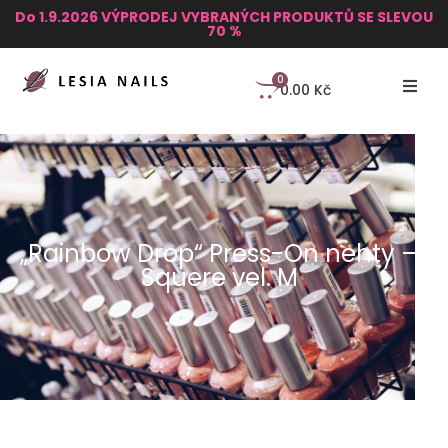
Do 1.9.2026 VÝPRODEJ VYBRANÝCH PRODUKTŮ SE SLEVOU
70 %
0
0.00
Kč
„Rainbow Drop“ Press-On nehty –
Squere vel. M