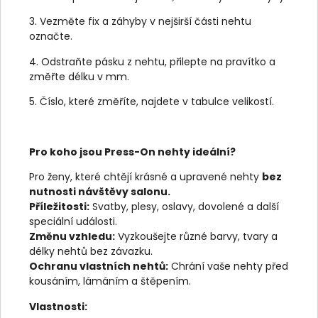
3. Vezměte fix a záhyby v nejširší části nehtu
označte.
4. Odstraňte pásku z nehtu, přilepte na pravítko a
změřte délku v mm.
5. Číslo, které změříte, najdete v tabulce velikostí.
Pro koho jsou Press-On nehty ideální?
Pro ženy, které chtějí krásné a upravené nehty
bez
nutnosti návštěvy salonu.
Příležitosti:
Svatby, plesy, oslavy, dovolené a další
speciální události.
Změnu vzhledu:
Vyzkoušejte různé barvy, tvary a
délky nehtů bez závazku.
Ochranu vlastních nehtů:
Chrání vaše nehty před
kousáním, lámáním a štěpením.
Vlastnosti: