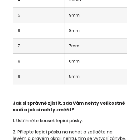
5
9mm
6
8mm
7
7mm
8
6mm
9
5mm
Jak si správně zjistit, zda Vám nehty velikostně
sedí a jak si nehty změřit?
1. Ustřihněte kousek lepící pásky.
2. Přilepte lepící pásku na nehet a zatlačte na
levém a pravém okraji nehtu, tím se vytvoří záhyby.