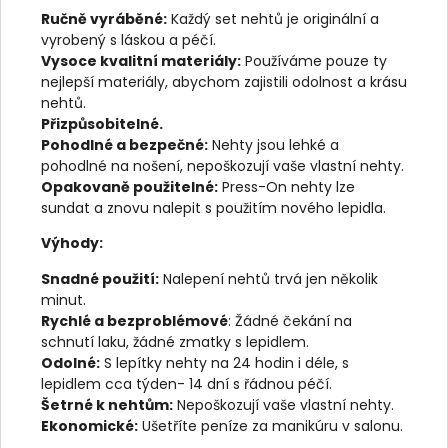
Ručně vyráběné:
Každý set nehtů je originální a
vyrobený s láskou a péčí.
Vysoce kvalitní materiály:
Používáme pouze ty
nejlepší materiály, abychom zajistili odolnost a krásu
nehtů.
Přizpůsobitelné.
Pohodlné a bezpečné:
Nehty jsou lehké a
pohodlné na nošení, nepoškozují vaše vlastní nehty.
Opakovaně použitelné:
Press-On nehty lze
sundat a znovu nalepit s použitím nového lepidla.
Výhody:
Snadné použití:
Nalepení nehtů trvá jen několik
minut.
Rychlé a bezproblémové
: Žádné čekání na
schnutí laku, žádné zmatky s lepidlem.
Odolné:
S lepítky nehty na 24 hodin i déle, s
lepidlem cca týden- 14 dní s řádnou péčí.
Šetrné k nehtům:
Nepoškozují vaše vlastní nehty.
Ekonomické:
Ušetříte peníze za manikúru v salonu.