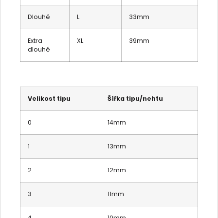
Dlouhé
L
33mm
Extra
XL
39mm
dlouhé
Velikost tipu
Šířka tipu/nehtu
0
14mm
1
13mm
2
12mm
3
11mm
4
10mm