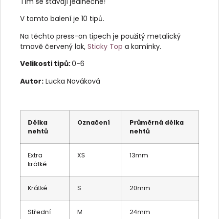
Tím se stávají jedinečné!
V tomto balení je 10 tipů.
Na těchto press-on tipech je použitý metalický
tmavě červený lak,
Sticky Top
a kamínky.
Velikosti tipů:
0-6
Autor:
Lucka Nováková
Délka
Označení
Průměrná délka
nehtů
nehtů
Extra
XS
13mm
krátké
Krátké
S
20mm
Střední
M
24mm