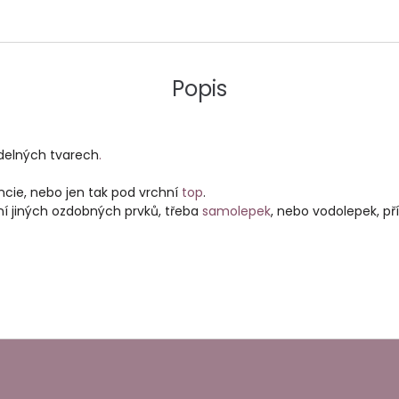
Popis
idelných tvarech
.
ncie, nebo jen tak pod vrchní
top
.
ění jiných ozdobných prvků, třeba
samolepek
, nebo vodolepek, p