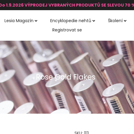
Do 1.9.2026 VÝPRODEJ VYBRANÝCH PRODUKTŮ SE SLEVOU 70 
Lesia Magazín
Encyklopedie nehtů
Školení
Registrovat se
Rose Gold Flakes
SKU:
113