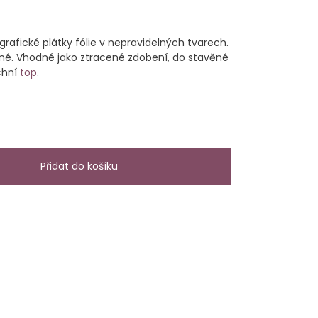
grafické plátky fólie v nepravidelných tvarech.
né. Vhodné jako ztracené zdobení, do stavěné
chní
top
.
Přidat do košíku