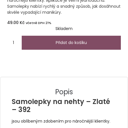
náročnější klientky. Aplikace je velmi jednoduchá.
Samolepky nabízí rychlý a snadný způsob, jak dosáhnout
skvěle vypadající manikúry.
49.00
Kč
včetně DPH 21%
Skladem
Přidat do košíku
Popis
Samolepky na nehty – Zlaté
– 392
jsou oblíbeným zdobením pro náročnější klientky.