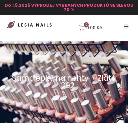
Do 1.9.2026 VÝPRODEJ VYBRANÝCH PRODUKTŮ SE SLEVOU
70 %
0
0.00
Kč
Samolepky na nehty – Zlaté –
392