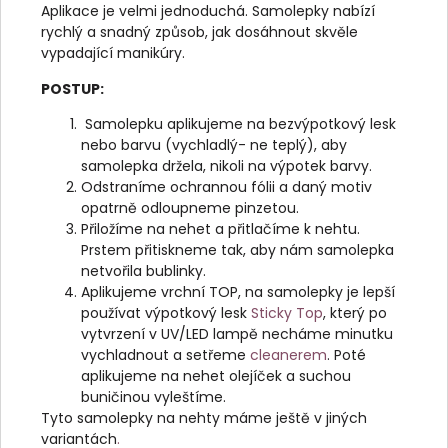
Aplikace je velmi jednoduchá. Samolepky nabízí
rychlý a snadný způsob, jak dosáhnout skvěle
vypadající manikúry.
POSTUP:
Samolepku aplikujeme na bezvýpotkový lesk
nebo barvu (vychladlý- ne teplý), aby
samolepka držela, nikoli na výpotek barvy.
Odstraníme ochrannou fólii a daný motiv
opatrně odloupneme pinzetou.
Přiložíme na nehet a přitlačíme k nehtu.
Prstem přitiskneme tak, aby nám samolepka
netvořila bublinky.
Aplikujeme vrchní TOP, na samolepky je lepší
používat výpotkový lesk
Sticky Top
, který po
vytvrzení v UV/LED lampě necháme minutku
vychladnout a setřeme
cleanerem
. Poté
aplikujeme na nehet olejíček a suchou
buničinou vyleštíme.
Tyto samolepky na nehty máme ještě v jiných
variantách
.