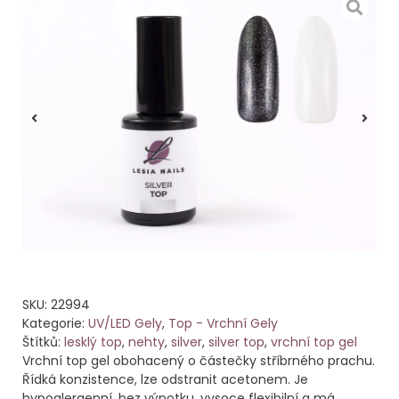
SKU:
22994
Kategorie:
UV/LED Gely
,
Top - Vrchní Gely
Štítků:
lesklý top
,
nehty
,
silver
,
silver top
,
vrchní top gel
Vrchní top gel obohacený o částečky stříbrného prachu.
Řídká konzistence, lze odstranit acetonem. Je
hypoalergenní, bez výpotku, vysoce flexibilní a má