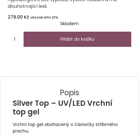
dlouhotrvající lesk.
279.00
Kč
včetně DPH 21%
Skladem
Přidat do košíku
Popis
Silver Top – UV/LED Vrchní
top gel
Vrchní top gel obohacený o částečky stříbrného
prachu.