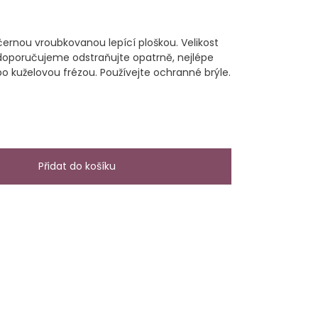
černou vroubkovanou lepící ploškou. Velikost
oporučujeme odstraňujte opatrně, nejlépe
o kuželovou frézou. Používejte ochranné brýle.
Přidat do košíku