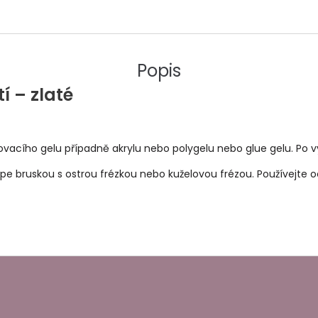
Popis
í – zlaté
cího gelu případně akrylu nebo polygelu nebo glue gelu. Po vy
e bruskou s ostrou frézkou nebo kuželovou frézou. Používejte 