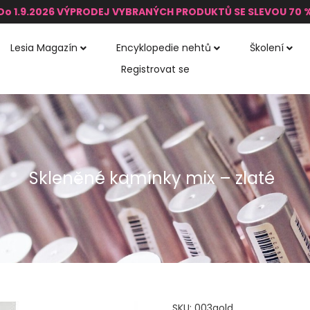
Do 1.9.2026 VÝPRODEJ VYBRANÝCH PRODUKTŮ SE SLEVOU 70 
Lesia Magazín
Encyklopedie nehtů
Školení
Registrovat se
Skleněné kamínky mix – zlaté
SKU:
003gold