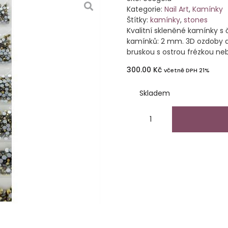
Kategorie:
Nail Art
,
Kamínky
Štítky:
kamínky
,
stones
Kvalitní skleněné kamínky s 
kamínků: 2 mm. 3D ozdoby d
bruskou s ostrou frézkou neb
300.00
Kč
včetně DPH 21%
Skladem