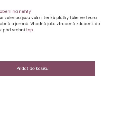
obení na nehty
e zelenou jsou velmi tenké plátky fólie ve tvaru
hebné a jemné. Vhodné jako ztracené zdobení, do
ak pod vrchní
top
.
Přidat do košíku