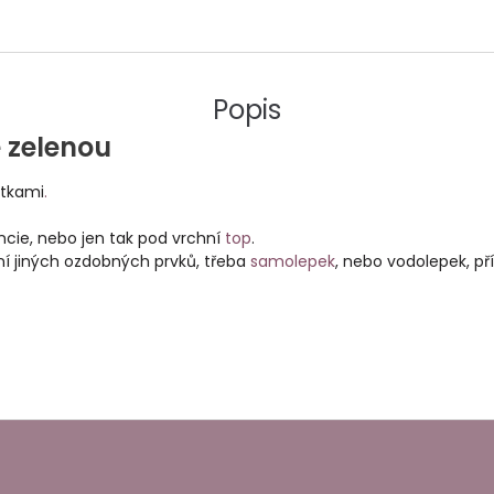
Popis
e zelenou
ytkami
.
ncie, nebo jen tak pod vrchní
top
.
ění jiných ozdobných prvků, třeba
samolepek
, nebo vodolepek, p