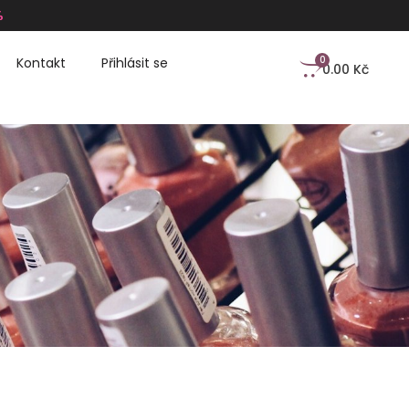
%
0
Kontakt
Přihlásit se
0.00
Kč
u