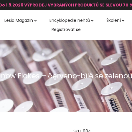
Do 1.9.2026 VÝPRODEJ VYBRANÝCH PRODUKTŮ SE SLEVOU 70 
Lesia Magazín
Encyklopedie nehtů
Školení
Registrovat se
Snow Flakes – červeno-bílé se zeleno
SKU:
884