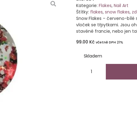
Kategorie:
Flakes
,
Nail Art
Štítky:
flakes
,
snow flakes
,
zd
Snow Flakes – červeno-bílé s
vloček se třpytkami. Jsou o
stavěné francie, nebo jen t
99.00
Kč
včetně DPH 21%
Skladem