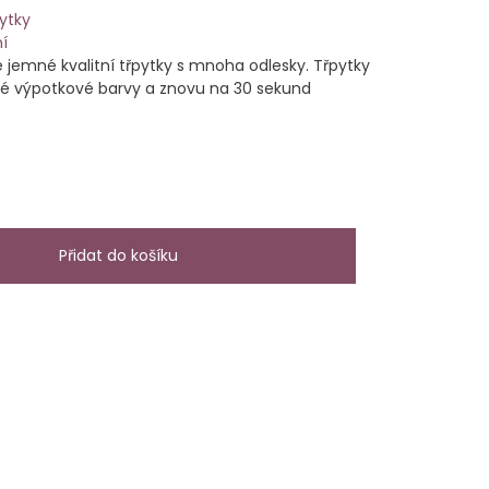
ytky
í
 jemné kvalitní třpytky s mnoha odlesky. Třpytky
né výpotkové barvy a znovu na 30 sekund
Přidat do košíku