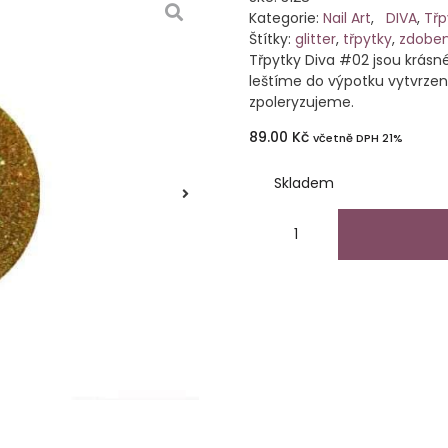
Kategorie:
Nail Art
,
DIVA
,
Třp
Štítky:
glitter
,
třpytky
,
zdoben
Třpytky Diva #02 jsou krásné
leštíme do výpotku vytvrze
zpoleryzujeme.
89.00
Kč
včetně DPH 21%
Skladem