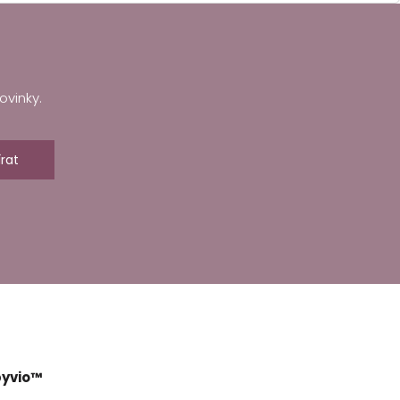
ovinky.
rat
yvio™