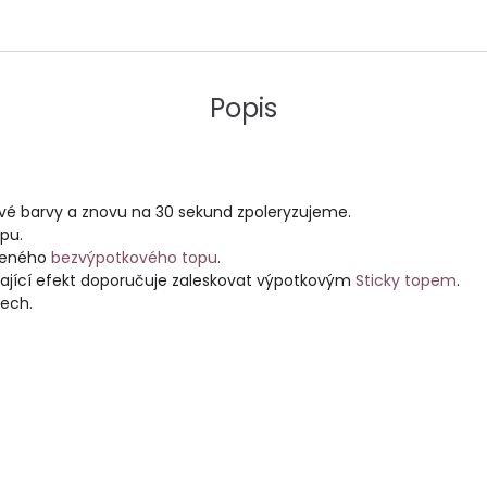
Popis
.
vé barvy a znovu na 30 sekund zpoleryzujeme.
pu.
rzeného
bezvýpotkového topu
.
trvající efekt doporučuje zaleskovat výpotkovým
Sticky topem
.
ech.