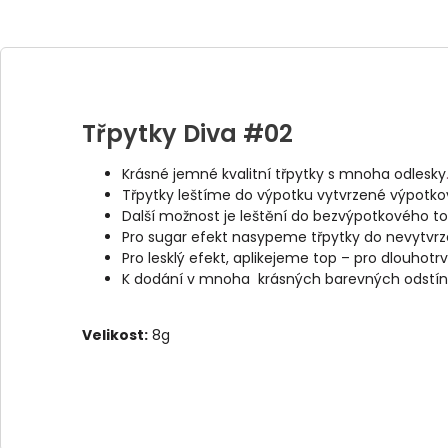
Třpytky Diva #02
Krásné jemné kvalitní třpytky s mnoha odlesky
Třpytky leštíme do výpotku vytvrzené výpotko
Další možnost je leštění do bezvýpotkového to
Pro sugar efekt nasypeme třpytky do nevytv
Pro lesklý efekt, aplikejeme top – pro dlouho
K dodání v mnoha krásných barevných odstín
Velikost:
8g