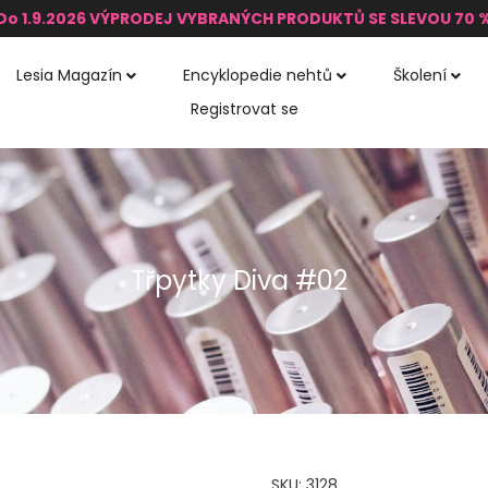
Do 1.9.2026 VÝPRODEJ VYBRANÝCH PRODUKTŮ SE SLEVOU 70 
Lesia Magazín
Encyklopedie nehtů
Školení
Registrovat se
Třpytky Diva #02
SKU:
3128