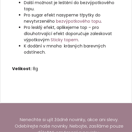
Další možnost je leštění do bezvýpotkového
topu.
Pro sugar efekt nasypeme třpytky do
nevytvrzeného
bezvýpotkového topu
.
Pro lesklý efekt, aplikejeme top – pro
dlouhotrvající efekt doporučuje zaleskovat
výpotkovým
Sticky topem
.
K dodání v mnoha krásných barevných
odstínech.
Velikost:
8g
Nenechte si ujít žádné novinky, akce ani slevy.
Odebírejte naše novinky. Nebojte, zasíláme pouze