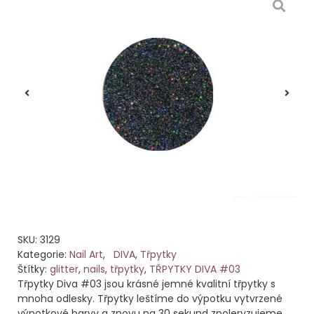
SKU:
3129
Kategorie:
Nail Art
,
DIVA
,
Třpytky
Štítky:
glitter
,
nails
,
třpytky
,
TŘPYTKY DIVA #03
Třpytky Diva #03 jsou krásné jemné kvalitní třpytky s
mnoha odlesky. Třpytky leštíme do výpotku vytvrzené
výpotkové barvy a znovu na 30 sekund zpoleryzujeme.