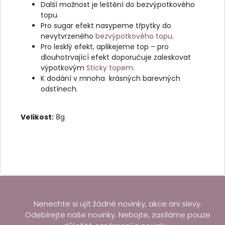
Další možnost je leštění do bezvýpotkového
topu.
Pro sugar efekt nasypeme třpytky do
nevytvrzeného
bezvýpotkového topu
.
Pro lesklý efekt, aplikejeme top – pro
dlouhotrvající efekt doporučuje zaleskovat
výpotkovým
Sticky topem
.
K dodání v mnoha krásných barevných
odstínech.
Velikost:
8g
Nenechte si ujít žádné novinky, akce ani slevy.
Odebírejte naše novinky. Nebojte, zasíláme pouze