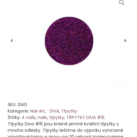
SKU:
3140
Kategorie:
Nail Art
,
DIVA
,
Třpytky
Štítky:
4 nails
,
nails
,
třpytky
,
TŘPYTKY DIVA #15
Třpytky Diva #15 jsou krásné jemné kvalitní třpytky s
mnoha odlesky. Třpytky leštíme do výpotku vytvrzené
výpotkové barvy a znovu na 30 sekund zpoleryzujeme.