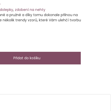
y
dolepky
,
zdobení na nehty
né a pružné a díky tomu dokonale přilnou na
 několik trendy vzorů, které Vám ulehčí tvorbu
Přidat do košíku