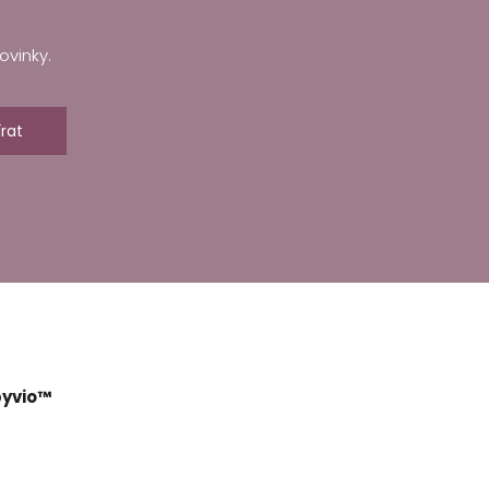
ovinky.
rat
yvio™