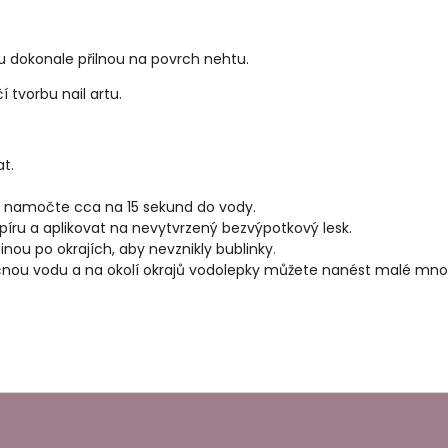
u dokonale přilnou na povrch nehtu.
 tvorbu nail artu.
at.
, namočte cca na 15 sekund do vody.
íru a aplikovat na nevytvrzený bezvýpotkový lesk.
nou po okrajích, aby nevznikly bublinky
.
nou vodu a na okolí okrajů vodolepky můžete nanést malé mno