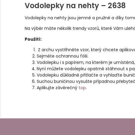
Vodolepky na nehty – 2638
Vodolepky na nehty jsou jemné a pružné a díky tom
Na výběr máte několik trendy vzorů, které Vám ulehčí
Použití:
Z archu vystřihněte vzor, který chcete aplikov
Sejměte ochrannou fólii.
Vodolepku i s papírem, na kterém je umístěná
Nyní můžete vodolepku opatrně stáhnout s pap
Vodolepku důkladně přitlačte a vyhlaďte buniči
Suchou buničinou vysušte případnou přebyteč
Aplikujte závěrečný
top
.