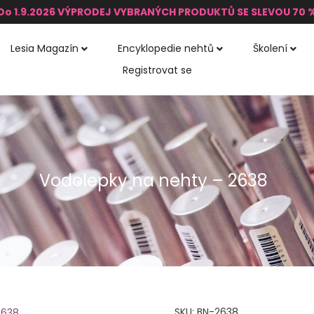
Do 1.9.2026 VÝPRODEJ VYBRANÝCH PRODUKTŮ SE SLEVOU 70 
Lesia Magazín
Encyklopedie nehtů
Školení
Registrovat se
Vodolepky na nehty – 2638
SKU:
BN-2638