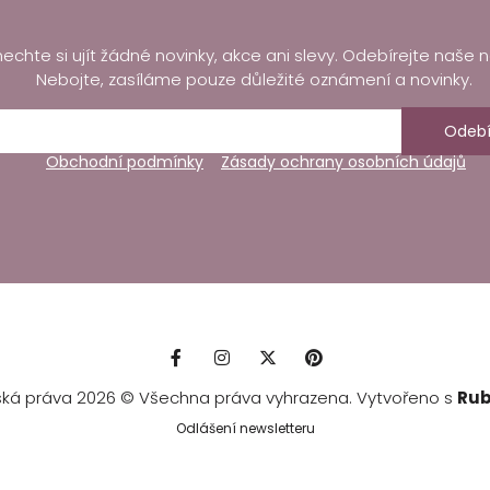
echte si ujít žádné novinky, akce ani slevy. Odebírejte naše n
Nebojte, zasíláme pouze důležité oznámení a novinky.
Odebí
Obchodní podmínky
Zásady ochrany osobních údajů
ská práva 2026 © Všechna práva vyhrazena. Vytvořeno s
Rub
Odlášení newsletteru