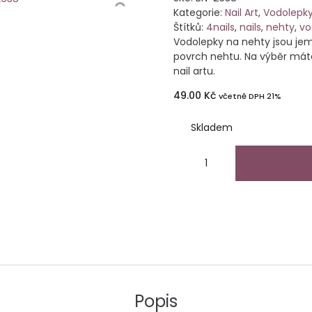
Kategorie:
Nail Art
,
Vodolepk
Štítků:
4nails
,
nails
,
nehty
,
vo
Vodolepky na nehty jsou jem
povrch nehtu. Na výběr máte
nail artu.
49.00
Kč
včetně DPH 21%
Skladem
Popis