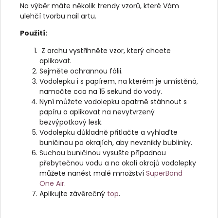
Na výběr máte několik trendy vzorů, které Vám
ulehčí tvorbu nail artu.
Použití:
Z archu vystřihněte vzor, který chcete
aplikovat.
Sejměte ochrannou fólii.
Vodolepku i s papírem, na kterém je umístěná,
namočte cca na 15 sekund do vody.
Nyní můžete vodolepku opatrně stáhnout s
papíru a aplikovat na nevytvrzený
bezvýpotkový lesk.
Vodolepku důkladně přitlačte a vyhlaďte
buničinou po okrajích, aby nevznikly bublinky.
Suchou buničinou vysušte případnou
přebytečnou vodu a na okolí okrajů vodolepky
můžete nanést malé množství
SuperBond
One Air.
Aplikujte závěrečný
top
.