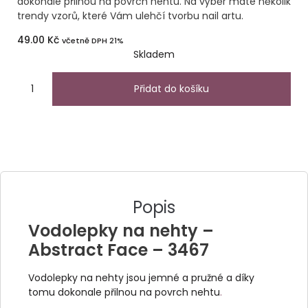
dokonale přilnou na povrch nehtu. Na výběr máte několik
trendy vzorů, které Vám ulehčí tvorbu nail artu.
49.00
Kč
včetně DPH 21%
Skladem
Přidat do košíku
Popis
Vodolepky na nehty –
Abstract Face – 3467
Vodolepky na nehty jsou jemné a pružné a díky
tomu dokonale přilnou na povrch nehtu
.