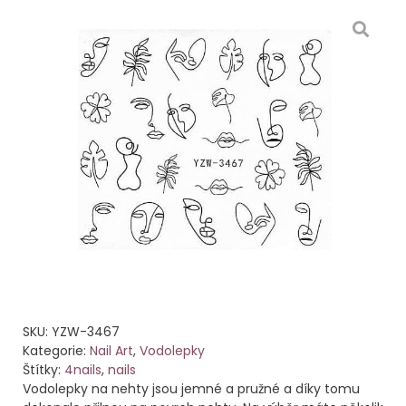
SKU:
YZW-3467
Kategorie:
Nail Art
,
Vodolepky
Štítky:
4nails
,
nails
Vodolepky na nehty jsou jemné a pružné a díky tomu