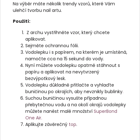
Na výběr máte několik trendy vzorů, které Vám
ulehčí tvorbu nail artu.
Použití:
Z archu vystřihněte vzor, který chcete
aplikovat.
Sejměte ochrannou fólii.
Vodolepku i s papírem, na kterém je umístěná,
namočte cca na 15 sekund do vody.
Nyní můžete vodolepku opatrně stáhnout s
papíru a aplikovat na nevytvrzený
bezvýpotkový lesk.
Vodolepku důkladně přitlačte a vyhlaďte
buničinou po okrajích, aby nevznikly bublinky
.
Suchou buničinou vysušte případnou
přebytečnou vodu a na okolí okrajů vodolepky
můžete nanést malé množství
SuperBond
One Air.
Aplikujte závěrečný
top
.