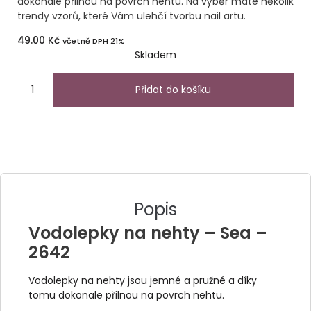
dokonale přilnou na povrch nehtu. Na výběr máte několik
trendy vzorů, které Vám ulehčí tvorbu nail artu.
49.00
Kč
včetně DPH 21%
Skladem
Přidat do košíku
Popis
Vodolepky na nehty – Sea –
2642
Vodolepky na nehty jsou jemné a pružné a díky
tomu dokonale přilnou na povrch nehtu.