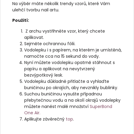
Na výběr máte několik trendy vzorů, které Vám
ulehčí tvorbu nail artu.
Použití:
Z archu vystřihněte vzor, který chcete
aplikovat.
Sejměte ochrannou fólii.
Vodolepku i s papírem, na kterém je umístěná,
namočte cca na 15 sekund do vody.
Nyní můžete vodolepku opatrně stáhnout s
papíru a aplikovat na nevytvrzený
bezvýpotkový lesk.
Vodolepku důkladně přitlačte a vyhlaďte
buničinou po okrajích, aby nevznikly bublinky
.
Suchou buničinou vysušte případnou
přebytečnou vodu a na okolí okrajů vodolepky
můžete nanést malé množství
SuperBond
One Air.
Aplikujte závěrečný
top
.