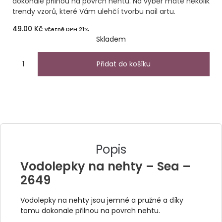
dokonale přilnou na povrch nehtu. Na výběr máte několik
trendy vzorů, které Vám ulehčí tvorbu nail artu.
49.00
Kč
včetně DPH 21%
Skladem
Přidat do košíku
Popis
Vodolepky na nehty – Sea –
2649
Vodolepky na nehty jsou jemné a pružné a díky
tomu dokonale přilnou na povrch nehtu.