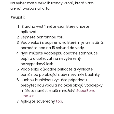
Na výběr máte několik trendy vzorů, které Vám
ulehčí tvorbu nail artu.
Použití:
Z archu vystřihněte vzor, který chcete
aplikovat.
Sejměte ochrannou fólii.
Vodolepku i s papírem, na kterém je umístěná,
namočte cca na 15 sekund do vody.
Nyní můžete vodolepku opatrně stáhnout s
papíru a aplikovat na nevytvrzený
bezvýpotkový lesk.
Vodolepku důkladně přitlačte a vyhlaďte
buničinou po okrajích, aby nevznikly bublinky
.
Suchou buničinou vysušte případnou
přebytečnou vodu a na okolí okrajů vodolepky
můžete nanést malé množství
SuperBond
One Air.
Aplikujte závěrečný
top
.