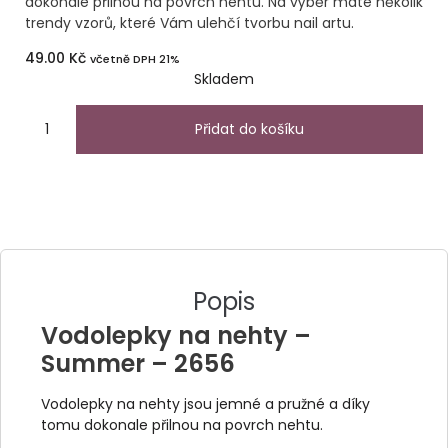
dokonale přilnou na povrch nehtu. Na výběr máte několik
trendy vzorů, které Vám ulehčí tvorbu nail artu.
49.00
Kč
včetně DPH 21%
Skladem
Přidat do košíku
Popis
Vodolepky na nehty –
Summer – 2656
Vodolepky na nehty jsou jemné a pružné a díky
tomu dokonale přilnou na povrch nehtu.