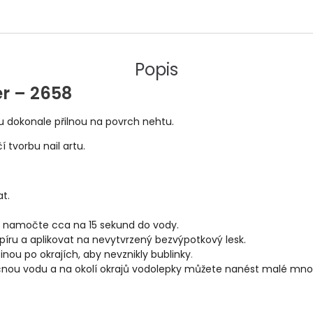
Popis
r – 2658
u dokonale přilnou na povrch nehtu.
 tvorbu nail artu.
at.
, namočte cca na 15 sekund do vody.
íru a aplikovat na nevytvrzený bezvýpotkový lesk.
nou po okrajích, aby nevznikly bublinky
.
nou vodu a na okolí okrajů vodolepky můžete nanést malé mno