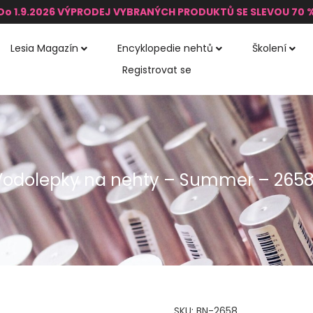
Do 1.9.2026 VÝPRODEJ VYBRANÝCH PRODUKTŮ SE SLEVOU 70 
Lesia Magazín
Encyklopedie nehtů
Školení
Registrovat se
Vodolepky na nehty – Summer – 265
SKU:
BN-2658