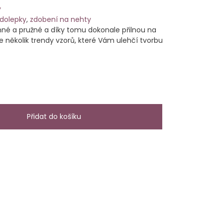
y
dolepky
,
zdobení na nehty
né a pružné a díky tomu dokonale přilnou na
 několik trendy vzorů, které Vám ulehčí tvorbu
Přidat do košíku