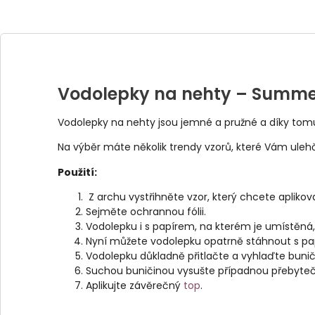
Vodolepky na nehty – Summe
Vodolepky na nehty jsou jemné a pružné a díky tom
Na výběr máte několik trendy vzorů, které Vám ulehčí
Použití:
Z archu vystřihněte vzor, který chcete aplikov
Sejměte ochrannou fólii.
Vodolepku i s papírem, na kterém je umístěná
Nyní můžete vodolepku opatrně stáhnout s pap
Vodolepku důkladně přitlačte a vyhlaďte buniči
Suchou buničinou vysušte případnou přebyteč
Aplikujte závěrečný
top
.