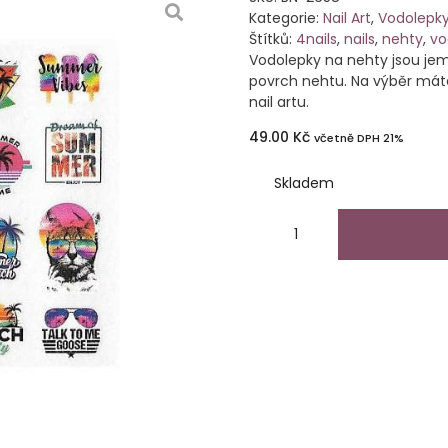
Kategorie:
Nail Art
,
Vodolepk
Štítků:
4nails
,
nails
,
nehty
,
vo
Vodolepky na nehty jsou jem
povrch nehtu. Na výběr máte
nail artu.
49.00
Kč
včetně DPH 21%
Skladem