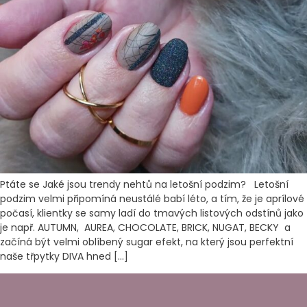
Ptáte se Jaké jsou trendy nehtů na letošní podzim? Letošní
podzim velmi připomíná neustálé babí léto, a tím, že je aprílové
počasí, klientky se samy ladí do tmavých listových odstínů jako
je např. AUTUMN, AUREA, CHOCOLATE, BRICK, NUGAT, BECKY a
začíná být velmi oblíbený sugar efekt, na který jsou perfektní
naše třpytky DIVA hned […]