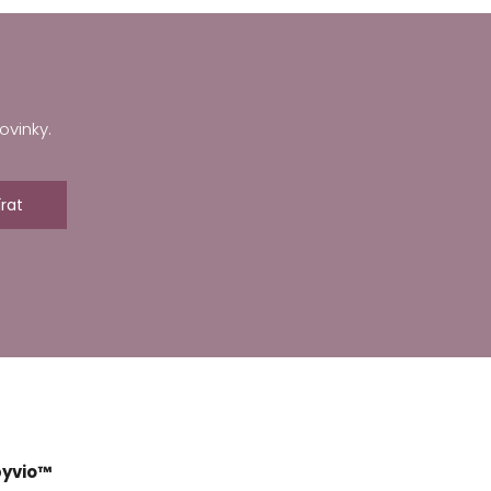
ovinky.
rat
yvio™