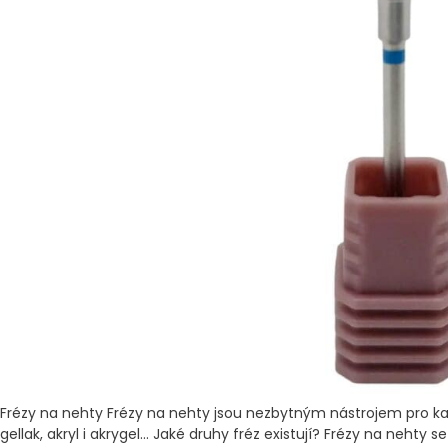
Frézy na nehty Frézy na nehty jsou nezbytným nástrojem pro kaž
gellak, akryl i akrygel… Jaké druhy fréz existují? Frézy na nehty 