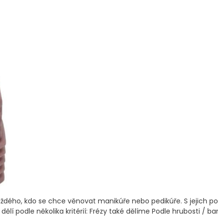
dého, kdo se chce věnovat manikúře nebo pedikúře. S jejich pomo
se dělí podle několika kritérií: Frézy také dělíme Podle hrubosti /