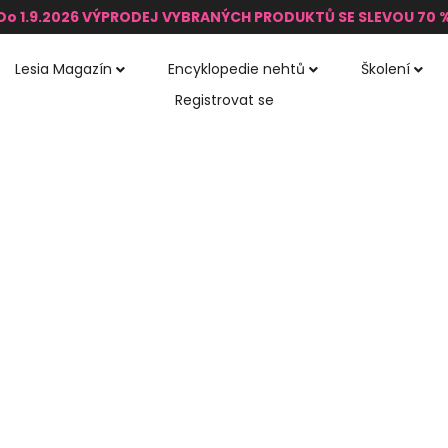
Do 1.9.2026 VÝPRODEJ VYBRANÝCH PRODUKTŮ SE SLEVOU 70 
Lesia Magazín
Encyklopedie nehtů
Školení
Registrovat se