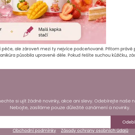
í péče, ale zároveň mezi ty nejvíce podceňované. Přitom právě pr
nikúra působila upraveně déle. Pokud řešíte suchou kůžičku, zá
echte si ujít žádné novinky, akce ani slevy. Odebírejte naše n
Nebojte, zasíláme pouze důležité oznámení a novinky.
Odebí
Obchodní podmínky
Zásady ochrany osobních údajů