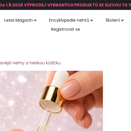
Do 1.9.2026 VÝPRODEJ VYBRANÝCH PRODUKTŮ SE SLEVOU 70 
Lesia Magazín
Encyklopedie nehtů
Školení
Registrovat se
ravější nehty a hebkou kůžičku