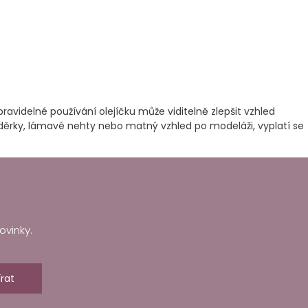
avidelné používání olejíčku může viditelně zlepšit vzhled
děrky, lámavé nehty nebo matný vzhled po modeláži, vyplatí se
ovinky.
rat