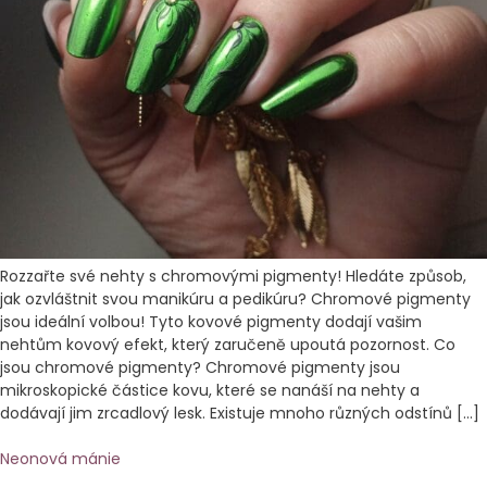
Rozzařte své nehty s chromovými pigmenty! Hledáte způsob,
jak ozvláštnit svou manikúru a pedikúru? Chromové pigmenty
jsou ideální volbou! Tyto kovové pigmenty dodají vašim
nehtům kovový efekt, který zaručeně upoutá pozornost. Co
jsou chromové pigmenty? Chromové pigmenty jsou
mikroskopické částice kovu, které se nanáší na nehty a
dodávají jim zrcadlový lesk. Existuje mnoho různých odstínů […]
Neonová mánie