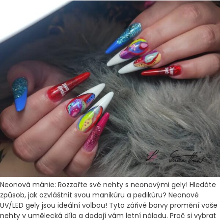
Neonová mánie: Rozzařte své nehty s neonovými gely! Hledáte
způsob, jak ozvláštnit svou manikúru a pedikúru? Neonové
UV/LED gely jsou ideální volbou! Tyto zářivé barvy promění vaše
nehty v umělecká díla a dodají vám letní náladu. Proč si vybrat