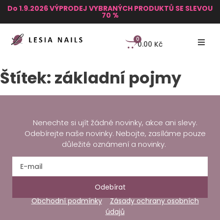
Do 1.9.2026 VÝPRODEJ VYBRANÝCH PRODUKTŮ SE SLEVOU
70 %
0
0.00
Kč
Štítek:
základní pojmy
Nenechte si ujít žádné novinky, akce ani slevy.
Odebírejte naše novinky. Nebojte, zasíláme pouze
důležité oznámení a novinky.
Odebírat
Obchodní podmínky
Zásady ochrany osobních
údajů