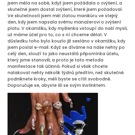
jsem měla na sobě, když jsem požádala o zvýšení, a
skutečně jsem dostal zvýšení, které jsem požadoval.
Ve skutečnosti jsem měl zlatou manikúru ve stejný
den, kdy jsem napsala svému manažerovi o zvýšení
platu. V okamžiku, kdy myšlenka vstoupí do naší mysli,
už máme účel pro to, co s ní chceme dělat. V
důsledku toho bylo kouzlo již sesláno v okamžiku, kdy
jsem poslal e-mail. Když se díváme na naše nehty po
celý den, slouží to jako neustálá připomínka účelu,
který jsme stanovili, a proto je tato metoda
manifestace tak účinná. Pokud si však chcete
nalakovat nehty několik týdnů předtím, než skutečně
podniknete kroky, měli byste se cítit svobodně.
Doporučuje se, abyste šli se svým instinktem.