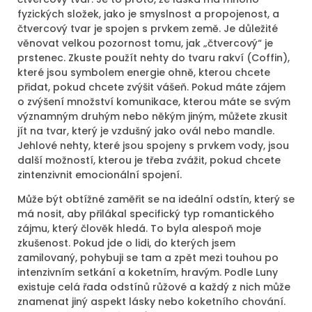
fyzických složek, jako je smyslnost a propojenost, a
čtvercový tvar je spojen s prvkem země. Je důležité
věnovat velkou pozornost tomu, jak „čtvercový“ je
prstenec. Zkuste použít nehty do tvaru rakví (Coffin),
které jsou symbolem energie ohně, kterou chcete
přidat, pokud chcete zvýšit vášeň. Pokud máte zájem
o zvýšení množství komunikace, kterou máte se svým
významným druhým nebo někým jiným, můžete zkusit
jít na tvar, který je vzdušný jako ovál nebo mandle.
Jehlové nehty, které jsou spojeny s prvkem vody, jsou
další možností, kterou je třeba zvážit, pokud chcete
zintenzivnit emocionální spojení.
Může být obtížné zaměřit se na ideální odstín, který se
má nosit, aby přilákal specifický typ romantického
zájmu, který člověk hledá. To byla alespoň moje
zkušenost. Pokud jde o lidi, do kterých jsem
zamilovaný, pohybuji se tam a zpět mezi touhou po
intenzivním setkání a koketním, hravým. Podle Luny
existuje celá řada odstínů růžové a každý z nich může
znamenat jiný aspekt lásky nebo koketního chování.