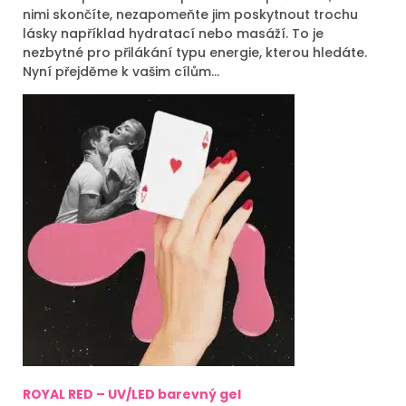
nimi skončíte, nezapomeňte jim poskytnout trochu
lásky například hydratací nebo masáží. To je
nezbytné pro přilákání typu energie, kterou hledáte.
Nyní přejděme k vašim cílům…
ROYAL
RED – UV/LED barevný gel