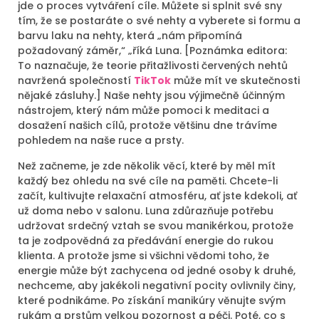
jde o proces vytváření cíle. Můžete si splnit své sny
tím, že se postaráte o své nehty a vyberete si formu a
barvu laku na nehty, která „nám připomíná
požadovaný záměr,“ „říká Luna. [Poznámka editora:
To naznačuje, že teorie přitažlivosti červených nehtů
navržená společností
TikTok
může mít ve skutečnosti
nějaké zásluhy.] Naše nehty jsou výjimečně účinným
nástrojem, který nám může pomoci k meditaci a
dosažení našich cílů, protože většinu dne trávíme
pohledem na naše ruce a prsty.
Než začneme, je zde několik věcí, které by měl mít
každý bez ohledu na své cíle na paměti. Chcete-li
začít, kultivujte relaxační atmosféru, ať jste kdekoli, ať
už doma nebo v salonu. Luna zdůrazňuje potřebu
udržovat srdečný vztah se svou manikérkou, protože
ta je zodpovědná za předávání energie do rukou
klienta. A protože jsme si všichni vědomi toho, že
energie může být zachycena od jedné osoby k druhé,
nechceme, aby jakékoli negativní pocity ovlivnily činy,
které podnikáme. Po získání manikúry věnujte svým
rukám a prstům velkou pozornost a péči. Poté, co s