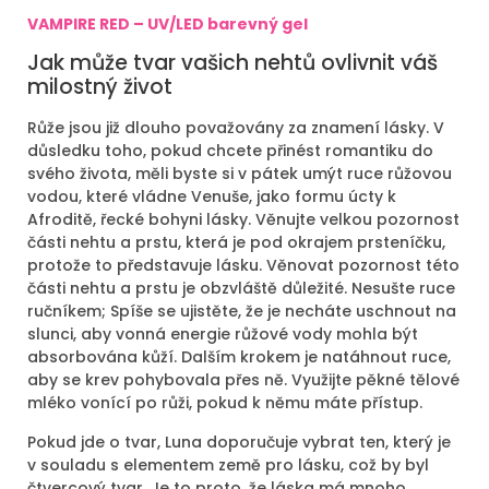
VAMPIRE RED – UV/LED barevný gel
Jak může tvar vašich nehtů ovlivnit váš
milostný život
Růže jsou již dlouho považovány za znamení lásky. V
důsledku toho, pokud chcete přinést romantiku do
svého života, měli byste si v pátek umýt ruce růžovou
vodou, které vládne Venuše, jako formu úcty k
Afroditě, řecké bohyni lásky. Věnujte velkou pozornost
části nehtu a prstu, která je pod okrajem prsteníčku,
protože to představuje lásku. Věnovat pozornost této
části nehtu a prstu je obzvláště důležité. Nesušte ruce
ručníkem; Spíše se ujistěte, že je necháte uschnout na
slunci, aby vonná energie růžové vody mohla být
absorbována kůží. Dalším krokem je natáhnout ruce,
aby se krev pohybovala přes ně. Využijte pěkné tělové
mléko vonící po růži, pokud k němu máte přístup.
Pokud jde o tvar, Luna doporučuje vybrat ten, který je
v souladu s elementem země pro lásku, což by byl
čtvercový tvar. Je to proto, že láska má mnoho