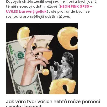
Kdybych chtěla zesílit svůj sex lite, nosila bych jasný,
téměř neonový odstín růžové (
NEON PINK GP30 –
UV/LED barevný gellak
) , ale pro rande bych se
rozhodla pro světlejší odstín růžové.
Jak vám tvar vašich nehtů může pomoci
vyvolat hojnost