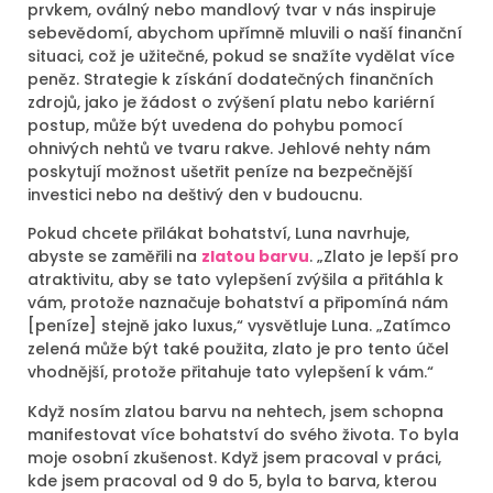
prvkem, oválný nebo mandlový tvar v nás inspiruje
sebevědomí, abychom upřímně mluvili o naší finanční
situaci, což je užitečné, pokud se snažíte vydělat více
peněz. Strategie k získání dodatečných finančních
zdrojů, jako je žádost o zvýšení platu nebo kariérní
postup, může být uvedena do pohybu pomocí
ohnivých nehtů ve tvaru rakve. Jehlové nehty nám
poskytují možnost ušetřit peníze na bezpečnější
investici nebo na deštivý den v budoucnu.
Pokud chcete přilákat bohatství, Luna navrhuje,
abyste se zaměřili na
zlatou barvu
. „Zlato je lepší pro
atraktivitu, aby se tato vylepšení zvýšila a přitáhla k
vám, protože naznačuje bohatství a připomíná nám
[peníze] stejně jako luxus,“ vysvětluje Luna. „Zatímco
zelená může být také použita, zlato je pro tento účel
vhodnější, protože přitahuje tato vylepšení k vám.“
Když nosím zlatou barvu na nehtech, jsem schopna
manifestovat více bohatství do svého života. To byla
moje osobní zkušenost. Když jsem pracoval v práci,
kde jsem pracoval od 9 do 5, byla to barva, kterou