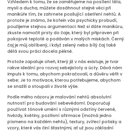
Vzhledem k tomu, že se zaměřujeme na posílení těla,
mysli a ducha, můžete dosáhnout stejné věci při
manikúře tím, že zahrnete posilující ošetření nehtů. A
protože je známo, že kofein vás psychicky probudí,
použijeme stejnou argumentaci: Než si dáte manikúru,
zkuste namočit prsty do čaje, který byl připraven při
pokojové teplotě a podáván v malých miskách. Černý
čaj je můj oblíbený, i když zelený nebo bílý čaj také
dělá svou práci docela pěkně.
Protože zapaluje oheň, který již v nás existuje, je tvar
rakve ideální pro rozvoj sebejistoty a úcty. Dává nám
impuls k tomu, abychom pokračovali, a důvěru věřit v
sebe; Je to motivace, kterou potřebujeme, abychom
se snažili a stoupali v životě výše.
Podle mého názoru je malování nehtů absolutní
nutností pro budování sebevědomí. Doporučuji
používat tónové umění s různými odstíny červené,
hvězdy, květiny, pozitivní afirmace (možná jedno
písmeno na každém nehtu), textury, zvířecí potisky a
vzory, které vás činí šťastnými, ať už jsou základní