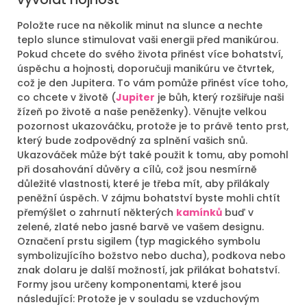
Položte ruce na několik minut na slunce a nechte
teplo slunce stimulovat vaši energii před manikúrou.
Pokud chcete do svého života přinést více bohatství,
úspěchu a hojnosti, doporučuji manikúru ve čtvrtek,
což je den Jupitera. To vám pomůže přinést více toho,
co chcete v životě (
Jupiter
je bůh, který rozšiřuje naši
žízeň po životě a naše peněženky). Věnujte velkou
pozornost ukazováčku, protože je to právě tento prst,
který bude zodpovědný za splnění vašich snů.
Ukazováček může být také použit k tomu, aby pomohl
při dosahování důvěry a cílů, což jsou nesmírně
důležité vlastnosti, které je třeba mít, aby přilákaly
peněžní úspěch. V zájmu bohatství byste mohli chtít
přemýšlet o zahrnutí některých
kamínků
buď v
zelené, zlaté nebo jasné barvě ve vašem designu.
Označení prstu sigilem (typ magického symbolu
symbolizujícího božstvo nebo ducha), podkova nebo
znak dolaru je další možností, jak přilákat bohatství.
Formy jsou určeny komponentami, které jsou
následující: Protože je v souladu se vzduchovým