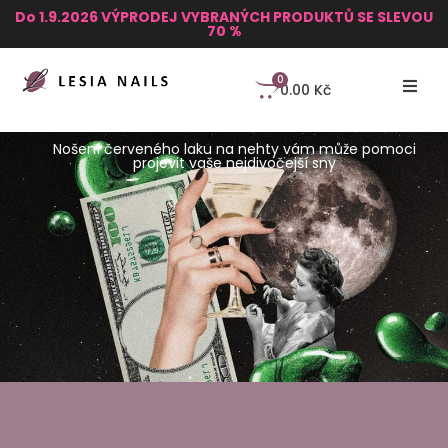
Do 1.9.2026 VÝPRODEJ VYBRANÝCH PRODUKTŮ SE SLEVOU
70 %
0
0.00
Kč
Nošení červeného laku na nehty vám může pomoci
projevit vaše nejdivočejší sny