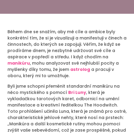
Během dne se snažím, aby mé cíle a ambice byly
konkrétní tím, že si je vizualizuji a manifestuji v činech a
činnostech, do kterých se zapojuji. Věřím, že když se
prodíráme dnem, je nezbytné udržovat své cíle a
aspirace v popředí a středu. I když chodím na
manikúru
, mohu analyzovat své nejhlubší pocity a
myšlenky díky tomu, že jsem
astrolog
a pracuji v
oboru, který mi to umožňuje.
Byli jsme schopni přeměnit standardní manikúru na
něco mystického s pomocí
Bri Luny
, která je
vykladačkou tarotových karet, odbornicí na umění
manifestace a kreativní ředitelkou The Hoodwitch.
Toto prohlášení učinila Luna, která je známá pro ostré,
charakteristické jehlové nehty, které nosí na prstech:
„Manikúra a další kosmetické rutiny mohou pomoci
zvýšit vaše sebevědomí, což je zase prospěšné, pokud