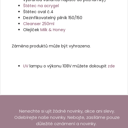
Štětec na acrygel
Štětec oval č.4
Dezinfikovatelný pilník 150/150
Cleanser 250ml
Olejíček
Milk & Honey
Záměna produktů může být vyhrazena.
UV
lampu o výkonu 108V můžete dokoupit
zde
Nenechte si ujít žádné novinky, akce ani slevy.
Odebírejte naše novinky. Nebojte, zasíláme pouze
důležité oznámení a novinky.