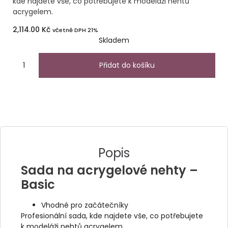
kde najdete vše, co potřebujete k modeláži nehtů
acrygelem.
2,114.00
Kč
včetně DPH 21%
Skladem
Přidat do košíku
Popis
Sada na acrygelové nehty –
Basic
Vhodné pro začátečníky
Profesionální sada, kde najdete vše, co potřebujete
k modeláži nehtů acrygelem.