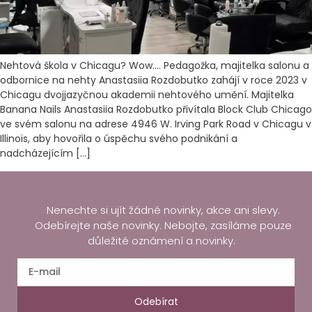
Nehtová škola v Chicagu? Wow…. Pedagožka, majitelka salonu a
odbornice na nehty Anastasiia Rozdobutko zahájí v roce 2023 v
Chicagu dvojjazyčnou akademii nehtového umění. Majitelka
Banana Nails Anastasiia Rozdobutko přivítala Block Club Chicago
ve svém salonu na adrese 4946 W. Irving Park Road v Chicagu v
Illinois, aby hovořila o úspěchu svého podnikání a
nadcházejícím […]
Nenechte si ujít žádné novinky, akce ani slevy.
Odebírejte naše novinky. Nebojte, zasíláme pouze
důležité oznámení a novinky.
Odebírat