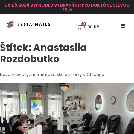
Do 1.9.2026 VÝPRODEJ VYBRANÝCH PRODUKTŮ SE SLEVOU
70 %
0
0.00
Kč
Štítek:
Anastasiia
Rozdobutko
Nová vícejazyčná nehtová škola již brzy v Chicagu