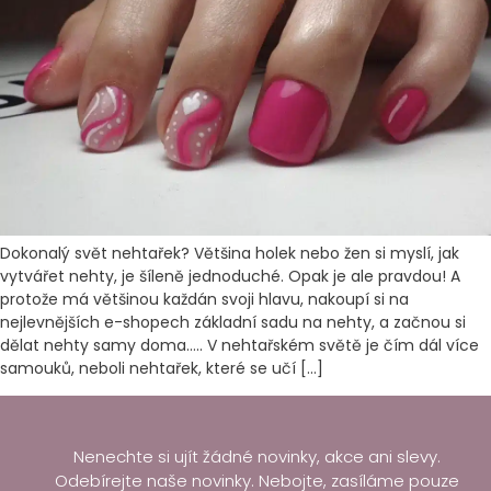
Dokonalý svět nehtařek? Většina holek nebo žen si myslí, jak
vytvářet nehty, je šíleně jednoduché. Opak je ale pravdou! A
protože má většinou každán svoji hlavu, nakoupí si na
nejlevnějších e-shopech základní sadu na nehty, a začnou si
dělat nehty samy doma….. V nehtařském světě je čím dál více
samouků, neboli nehtařek, které se učí […]
Nenechte si ujít žádné novinky, akce ani slevy.
Odebírejte naše novinky. Nebojte, zasíláme pouze